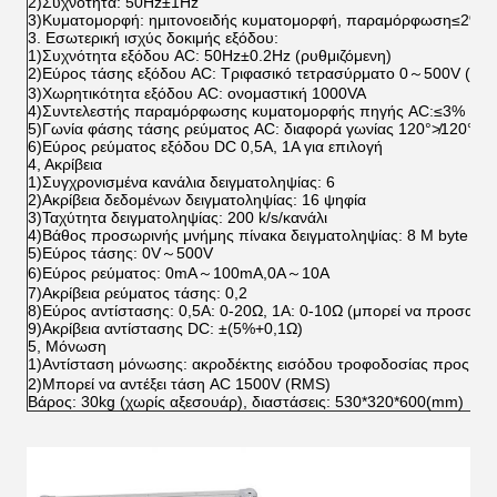
2)Συχνότητα: 50Hz±1Hz
3)Κυματομορφή: ημιτονοειδής κυματομορφή, παραμόρφωση≤2%
3. Εσωτερική ισχύς δοκιμής εξόδου:
1)Συχνότητα εξόδου AC: 50Hz±0.2Hz (ρυθμιζόμενη)
2)Εύρος τάσης εξόδου AC: Τριφασικό τετρασύρματο 0～500V (ρυθ
3)Χωρητικότητα εξόδου AC: ονομαστική 1000VA
4)Συντελεστής παραμόρφωσης κυματομορφής πηγής AC:≤3%
5)Γωνία φάσης τάσης ρεύματος AC: διαφορά γωνίας 120°≯120°±1
6)Εύρος ρεύματος εξόδου DC 0,5A, 1A για επιλογή
4, Ακρίβεια
1)Συγχρονισμένα κανάλια δειγματοληψίας: 6
2)Ακρίβεια δεδομένων δειγματοληψίας: 16 ψηφία
3)Ταχύτητα δειγματοληψίας: 200 k/s/κανάλι
4)Βάθος προσωρινής μνήμης πίνακα δειγματοληψίας: 8 M byte FI
5)Εύρος τάσης: 0V～500V
6)Εύρος ρεύματος: 0mA～100mA,0A～10A
7)Ακρίβεια ρεύματος τάσης: 0,2
8)Εύρος αντίστασης: 0,5A: 0-20Ω, 1A: 0-10Ω (μπορεί να προσαρμο
9)Ακρίβεια αντίστασης DC: ±(5%+0,1Ω)
5, Μόνωση
1)Αντίσταση μόνωσης: ακροδέκτης εισόδου τροφοδοσίας προς 
2)Μπορεί να αντέξει τάση AC 1500V (RMS)
Βάρος: 30kg (χωρίς αξεσουάρ), διαστάσεις: 530*320*600(mm)