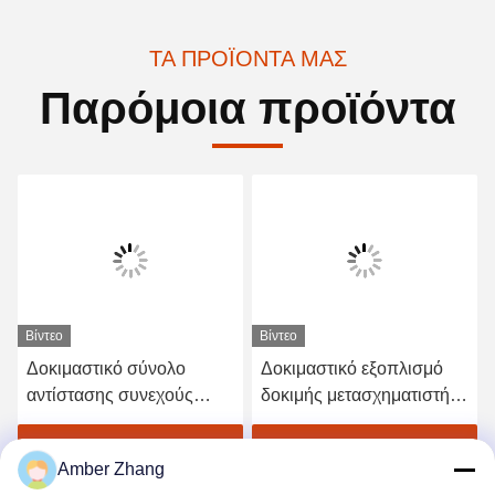
ΤΑ ΠΡΟΪΌΝΤΑ ΜΑΣ
Παρόμοια προϊόντα
Βίντεο
Βίντεο
Δοκιμαστικό σύνολο
Δοκιμαστικό εξοπλισμό
αντίστασης συνεχούς
δοκιμής μετασχηματιστή
ρεύματος ZXR-2A
AC/DC ZXR-2A
Μετασχηματιστή υψηλής
Βρείτε την καλύτερη τιμή
Βρείτε την καλύτερη τιμή
Amber Zhang
ακρίβειας 1mΩ - 2kΩ