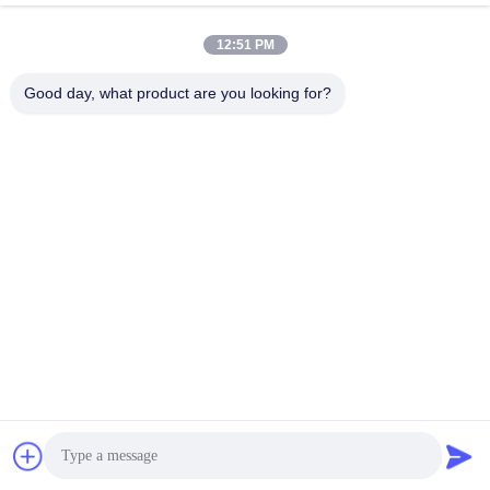
Πεδίο μέτρησης
12:51 PM
Good day, what product are you looking for?
WUHAN GDZX POWER EQUIPMENT CO.,
LTD
sales@gdzxdl.com
86--17362949750
Δεύτερος δρόμος Fenghuangyuan No.1, περιοχή Jiangxia,
πόλη Wuhan, επαρχία Hubei, Κίνα
Κίνα Καλή ποιότητα εξοπλισμός δοκιμής υψηλής τάσης Προμηθευτής. 2018-
2026 Wuhan GDZX Power Equipment Co., Ltd Όλα τα δικαιώματα
διατηρούνται.