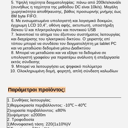
5. Υψηλή ταχύτητα δειγματοληψίας: πάνω από 200k/s/κανάλι
(συνήθως η ταχύτητα της μεθόδου DC είναι 10k/s). Μεγάλη
χωρητικότητα αποθήκευσης, βάθος προσωρινής μνήμης έως
8M byte FIFO.
6. Με ενσωματωμένο υπολογιστή και λογισμικό δοκιμών,
έγχρωμη LCD 10,4”, οθόνη αφής, εκτυπωτή, υποστήριξη
δίσκου U και πληκτρολογίου και ποντικιού USB
7. Ικανοποιεί το αίτημα του έξυπνου συστήματος λειτουργίας
και διαχείρισης του ηλεκτρικού δικτύου. Ο χειριστής επί
τόπου μπορεί να συνδέσει τον δειγματολήπτη με tablet PC
και να μεταδώσει δεδομένα μέσω Διαδικτύου
8. Μπορεί να μεταδώσει και να εξάγει τα δεδομένα σε
υπολογιστή γραφείου για περαιτέρω ανάλυση ή επεξεργασία
εκτός σύνδεσης
9. Μπορεί να λειτουργήσει ως ψηφιακό πολύμετρο
10. Ολοκληρωμένη δομή, φορητή, απλή σύνδεση καλωδίων
Παράμετροι προϊόντος:
1. Συνθήκες λειτουργίας:
1)θερμοκρασία περιβάλλοντος: -10℃～40℃
2)υγρασία περιβάλλοντος: ≤80%
3)υψόμετρο: ≤2000m
2. Τροφοδοσία
1)Μονοφασική τάση: 220(1±10%)V