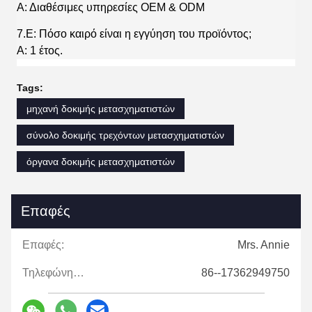
Α: Διαθέσιμες υπηρεσίες OEM & ODM
7.Ε: Πόσο καιρό είναι η εγγύηση του προϊόντος;
Α: 1 έτος.
Tags:
μηχανή δοκιμής μετασχηματιστών
σύνολο δοκιμής τρεχόντων μετασχηματιστών
όργανα δοκιμής μετασχηματιστών
Επαφές
Επαφές:
Mrs. Annie
Τηλεφώνημα:
86--17362949750