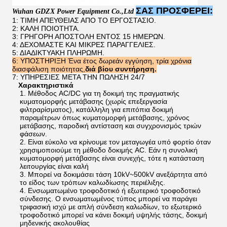
ΣΑΣ ΠΡΟΣΦΕΡΕΙ:
W
uhan
GDZX
P
ower
E
quipment
C
o
.,L
td
1: ΤΙΜΗ ΑΠΕΥΘΕΙΑΣ ΑΠΟ ΤΟ ΕΡΓΟΣΤΑΣΙΟ.
2: ΚΑΛΗ ΠΟΙΟΤΗΤΑ.
3: ΓΡΗΓΟΡΗ ΑΠΟΣΤΟΛΗ ΕΝΤΟΣ 15 ΗΜΕΡΩΝ.
4: ΔΕΧΟΜΑΣΤΕ ΚΑΙ ΜΙΚΡΕΣ ΠΑΡΑΓΓΕΛΙΕΣ.
5: ΔΙΑΔΙΚΤΥΑΚΗ ΠΛΗΡΩΜΗ.
6:
ΥΠΟΣΤΗΡΙΞΗ
Ένα έτος δωρεάν εγγύηση, τρία χρόνια
διασφάλιση ποιότητας,
διά βίου συντήρηση.
7: ΥΠΗΡΕΣΙΕΣ ΜΕΤΑ ΤΗΝ ΠΩΛΗΣΗ 24/7
Χαρακτηριστικά
1. Μέθοδος AC/DC για τη δοκιμή της πραγματικής
κυματομορφής μετάβασης (χωρίς επεξεργασία
φιλτραρίσματος), κατάλληλη για επιτόπια δοκιμή
παραμέτρων όπως κυματομορφή μετάβασης, χρόνος
μετάβασης, παροδική αντίσταση και συγχρονισμός τριών
φάσεων.
2. Είναι εύκολο να κρίνουμε τον μεταγωγέα υπό φορτίο όταν
χρησιμοποιούμε τη μέθοδο δοκιμής AC. Εάν η συνολική
κυματομορφή μετάβασης είναι συνεχής, τότε η κατάσταση
λειτουργίας είναι καλή
3. Μπορεί να δοκιμάσει τάση 10kV~500kV ανεξάρτητα από
το είδος των τρόπων καλωδίωσης περιέλιξης.
4. Ενσωματωμένο τροφοδοτικό ή εξωτερικό τροφοδοτικό
σύνδεσης. Ο ενσωματωμένος τύπος μπορεί να παράγει
τριφασική ισχύ με απλή σύνδεση καλωδίων, το εξωτερικό
τροφοδοτικό μπορεί να κάνει δοκιμή υψηλής τάσης, δοκιμή
μηδενικής ακολουθίας