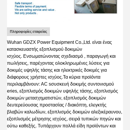
Πληροφορίες εταιρείας
Wuhan GDZX Power Equipment Co.,Ltd.
είναι
ένας
κατασκευαστής εξοπλισμού δοκιμών
ισχύος
.
Ε
νσωματώνοντας
σχεδιασμό
, παραγωγή και
πωλήσεις, παρέχοντας ολοκληρωμένες λύσεις για
δοκιμές υψηλής τάσης και ηλεκτρικές δοκιμές για
διάφορους χρήστες ισχύος.
Τα κύρια προϊόντα
περιλαμβάνουν: AC s
συσκευή δοκιμής συντονισμού
eries, εξοπλισμός δοκιμών υψηλής τάσης, εξοπλισμός
δοκιμών μετασχηματιστών, εξοπλισμός δοκιμών
δευτερεύουσας προστασίας / διακόπτη, ελεγκτής
βλαβών καλωδίων, εξοπλισμός δοκιμών αλεξικέραυνου,
εξοπλισμός μέτρησης ισχύος, σειρά τυπικών πηγών
και
ούτω καθεξής.
Τ
υπάρχουν πολλά είδη προϊόντων και