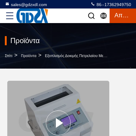
sales@gdzxdl.com
86--17362949750
Απόσπασμα
Προϊόντα
>
>
>
Σπίτι
Προϊόντα
Εξοπλισμός Δοκιμής Πετρελαίου Μετασχηματιστών