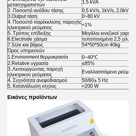
1.5 kVA
μετασχηματιστών
2. Ποσοστό ανόδου τάσης
0,5 kV/s, 1kV/s, 2.0kV/s,
3.Output τάση
0~80 kV
4. Ποσοστό παρέκκλισης παροχής
<1%
ηλεκτρικού ρεύματος
5. Τρόπος επίδειξης
Μεγάλοι κινεζικοί χαρακ
6.Electrode χάσμα
τυποποιημένα 2,5 χιλ.
7.Size και βάρος
54*50*50cm 40kg
Όρος υπηρεσιών
1.Environment θερμοκρασία
0~40℃
2.Relative υγρασία
≤85%
3. Λειτουργώντας παροχή
Εναλλασσόμενο ρεύμα 2
ηλεκτρικού ρεύματος
4. Συχνότητα ανεφοδιασμού
50/60± 5 Hz
5. Κατανάλωση ισχύος
<200 W
Εικόνες προϊόντων