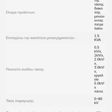
τής
τάσης
διακο
Όνομα προϊόντων:
πής
μονών
οντας
πετρε
λαίου
1.5
Επιταχύνω την ικανότητα μετασχηματιστών :
KVA
0,5
kV/s,
1kV/s,
2.0kV/
s,
3.0kV/
Ποσοστό ανόδου τάσης:
s,
εργαλ
εία
5.0kV/
s
πέντε
0~80
Τάση παραγωγής:
kV