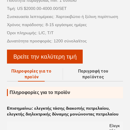
Ποσότητα παραγγελίας min: 1 σύνολο
Τιμή: US $2000.00-4000.00/SET
Συσκευασία λεπτομέρειες: Χαρτοκιβώτιο ή ξύλινη περίπτωση
Χρόνος παράδοσης: 8-15 εργάσιμες ημέρες
Όροι πληρωμής: L/C, T/T
Δυνατότητα προσφοράς: 1200 σύνολα/έτος
Βρείτε την καλύτερη τιμή
Πληροφορίες για το
Περιγραφή του
προϊόν
προϊόντος
Πληροφορίες για το προϊόν
Επισημαίνω:
ελεγκτής τάσης διακοπής πετρελαίου
,
ελεγκτής διηλεκτρικής δύναμης μονώνοντας πετρελαίου
Ελεγκ