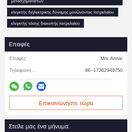
μετασχηματιστών
ελεγκτής διηλεκτρικής δύναμης μονώνοντας πετρελαίου
ελεγκτής τάσης διακοπής πετρελαίου
Επαφές
Επαφές:
Mrs. Annie
Τηλεφώνημα:
86--17362949750
Επικοινωνήστε τώρα
Στείλε μας ένα μήνυμα.