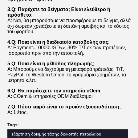
3.Q: Παρέχετε τα δείγματα; Είναι ελεύθερο ή
πρόσθετο;
Α: Ναι, θα μπορούσαμε να προσφέρουμε το δείγμα, αλλά
όχι δωρεάν χρειάζεστε τη δαπάνη αμοιβής και το κόστος
του φορτίου.
4.Q: Ποια είναι η διαδικασία καταβολής σας;
Α: Payment=10000USD
, 30% T/T εκ των προτέρων,
<>
ισορροπία πριν από την αποστολή.
5.Q: Ποια είναι η μέθοδος πληρωμής;
Α: Μπορούμε να δεχτούμε τη μεταφορά τράπεζας, T/T,
PayPal, τη Western Union, το γραμμάριο χρημάτων, τα
μετρητά κ.λπ.
6.Q: Θα παράσχετε την υπηρεσία cOem;
Α: COem & υπηρεσίες ODM διαθέσιμοι
7.Q: Πόσο καιρό είναι το προϊόν εξουσιοδότηση;
Α: 1 έτος.
Tags:
εξάρτηση δοκιμής τάσης διακοπής πετρελαίου