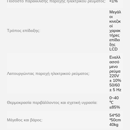
Ποσοστό παρέκκλισης παροχής ηλεκτρικού ρεύματος:
<1%
Μεγάλ
οι
κινεζικ
οί
Τρόπος επίδειξης:
χαρακ
τήρες
επίδει
ξης
LCD
Εναλλ
ασσό
μενο
ρεύμα
Λειτουργώντας παροχή ηλεκτρικού ρεύματος:
220V
± 10%
50/60
± 5 Hz
0~40
Θερμοκρασία περιβάλλοντος και σχετική υγρασία:
℃
≤85%
54*50
Μέγεθος και βάρος:
*50cm
40kg