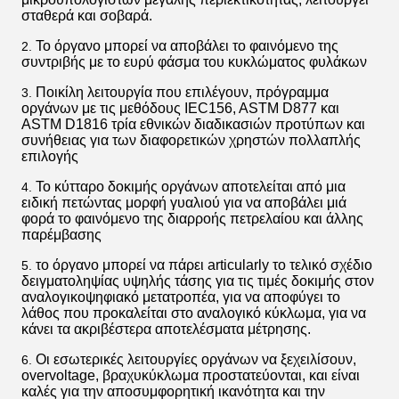
σταθερά και σοβαρά.
Το όργανο μπορεί να αποβάλει το φαινόμενο της
2.
συντριβής με το ευρύ φάσμα του κυκλώματος φυλάκων
Ποικίλη λειτουργία που επιλέγουν, πρόγραμμα
3.
οργάνων με τις μεθόδους IEC156, ASTM D877 και
ASTM D1816 τρία εθνικών διαδικασιών προτύπων και
συνήθειας για των διαφορετικών χρηστών πολλαπλής
επιλογής
Το κύτταρο δοκιμής οργάνων αποτελείται από μια
4.
ειδική πετώντας μορφή γυαλιού για να αποβάλει μιά
φορά το φαινόμενο της διαρροής πετρελαίου και άλλης
παρέμβασης
το όργανο μπορεί να πάρει articularly το τελικό σχέδιο
5.
δειγματοληψίας υψηλής τάσης για τις τιμές δοκιμής στον
αναλογικοψηφιακό μετατροπέα, για να αποφύγει το
λάθος που προκαλείται στο αναλογικό κύκλωμα, για να
κάνει τα ακριβέστερα αποτελέσματα μέτρησης.
Οι εσωτερικές λειτουργίες οργάνων να ξεχειλίσουν,
6.
overvoltage, βραχυκύκλωμα προστατεύονται, και είναι
καλές για την αποσυμφορητική ικανότητα και την