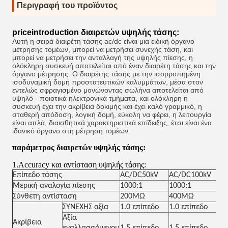
Περιγραφή του προϊόντος
priceintroduction διαιρετών υψηλής τάσης:
Αυτή η σειρά διαιρέτη τάσης ac/dc είναι μια ειδική όργανο
μέτρησης τομέων, μπορεί να μετρήσει συνεχής τάση, και
μπορεί να μετρήσει την ανταλλαγή της υψηλής πίεσης, η
ολόκληρη συσκευή αποτελείται από έναν διαιρέτη τάσης και την
όργανο μέτρησης. Ο διαιρέτης τάσης με την ισορροπημένη
ισοδυναμική δομή προστατευτικών καλυμμάτων, μέσα στον
εντελώς σφραγισμένο μονώνοντας σωλήνα αποτελείται από
υψηλό - ποιοτικά ηλεκτρονικά τμήματα, και ολόκληρη η
συσκευή έχει την ακρίβεια δοκιμής και έχει καλό γραμμικό, η
σταθερή απόδοση, λογική δομή, εύκολη να φέρει, η λειτουργία
είναι απλά, διαισθητικά χαρακτηριστικά επίδειξης, έτσι είναι ένα
ιδανικό όργανο στη μέτρηση τομέων.
παράμετρος διαιρετών υψηλής τάσης:
1.Accuracy και αντίσταση υψηλής τάσης:
Επίπεδο τάσης
AC/DC50kV
AC/DC100kV
Μερική αναλογία πίεσης
1000:1
1000:1
Σύνθετη αντίσταση
200MΩ
400MΩ
ΣΥΝΕΧΗΣ αξία
1.0 επίπεδο
1.0 επίπεδο
Αξία
Ακρίβεια