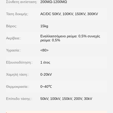
Σύνθετη αντίσταση:
200MΩ-1200MΩ
Τάση δοκιμής:
AC/DC 50KV, 100KV, 150KV, 300KV
Βάρος:
15kg
Εναλλασσόμενο ρεύμα: 0,5% συνεχές
Ακρίβεια::
ρεύμα: 0,5%
Υγρασία::
<80>
Εξουσιοδότηση::
1 έτος
Χαμηλή τάση::
0-20kV
Θερμοκρασία::
0~40℃
Επίπεδο τάσης::
50kV, 100kV, 150kV, 200V, 30kV