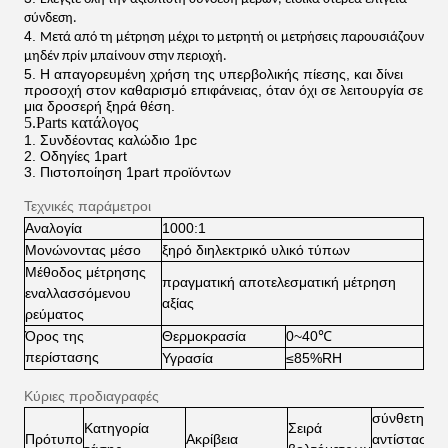
σύνδεση.
4.
Μετά από τη μέτρηση μέχρι το μετρητή οι μετρήσεις παρουσιάζουν
μηδέν πρίν μπαίνουν στην περιοχή.
5.
Η απαγορευμένη χρήση της υπερβολικής πίεσης, και δίνει
προσοχή στον καθαρισμό επιφάνειας, όταν όχι σε λειτουργία σε
μια δροσερή ξηρά θέση.
5.Parts
κατάλογος
1.
Συνδέοντας καλώδιο 1pc
2.
Οδηγίες 1part
3.
Πιστοποίηση 1part προϊόντων
Τεχνικές παράμετροι
Αναλογία
1000:1
Μονώνοντας μέσο
ξηρό διηλεκτρικό υλικό τύπων
Μέθοδος μέτρησης
πραγματική αποτελεσματική μέτρηση
εναλλασσόμενου
αξίας
ρεύματος
Όρος της
Θερμοκρασία
0~40℃
περίστασης
Υγρασία
≤85%RH
Κύριες προδιαγραφές
σύνθετη
Μ
Κατηγορία
Σειρά
Πρότυπο
Ακρίβεια
αντίσταση
γ