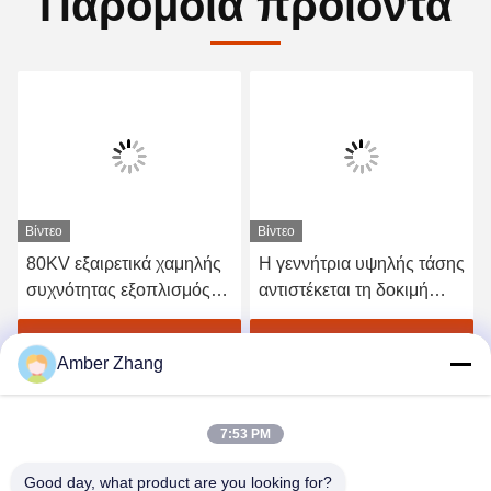
Παρόμοια προϊόντα
Βίντεο
Βίντεο
80KV εξαιρετικά χαμηλής
Η γεννήτρια υψηλής τάσης
συχνότητας εξοπλισμός
αντιστέκεται τη δοκιμή
δοκιμής υψηλής τάσης
τάσης για τον ηλεκτρικό
εναλλασσόμενου
εξοπλισμό
Βρείτε την καλύτερη τιμή
Βρείτε την καλύτερη τιμή
Amber Zhang
ρεύματος, γεννήτρια 0.1hz
Vlf
7:53 PM
Good day, what product are you looking for?