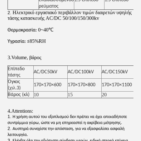
εναλλασσόμενου
1.5 επίπεδο
1.5 επίπεδο
ρεύματος
Ηλεκτρικό
εργασιακό περιβάλλον
τιμών διαιρετών υψηλής
2.
τάσης κατασκευής AC/DC 50/100/150/300kv
0~40℃
Θερμοκρασία:
85%RH
Υγρασία: ≤
3.Volume, βάρος
Επίπεδο
AC/DC50kV
AC/DC100kV
AC/DC150kV
τάσης
Όγκος
170×170×600
170×170×800
170×170×1100
χιλ.
(
3)
10
15
20
Βάρος (κλ)
4.Attentions:
1.
Η χρήση αυτού του εξοπλισμού δεν πρέπει να έχει οποιαδήποτε
συντρίμμια γύρω, ώστε να μη επηρεαστεί η ακρίβεια μέτρησης.
2.
Αυστηρά συνεχίστε την απόσταση, για να εξασφαλίσει ασφαλή
λειτουργία.
3.
Ελέγξτε όλη την αξιόπιστη σύνδεση μερών, ειδικά στερεά επίγεια