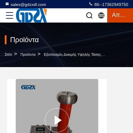
sales@gdzxdl.com
86--17362949750
Απόσπασμα
Προϊόντα
>
>
>
Σπίτι
Προϊόντα
Εξοπλισμός Δοκιμής Υψηλής Τάσης
Εναλλασσόμεν