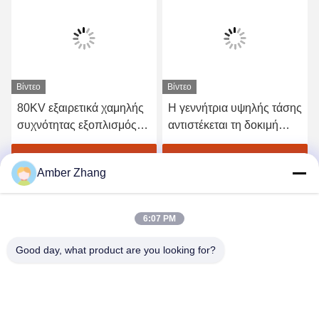
Βίντεο
Βίντεο
80KV εξαιρετικά χαμηλής
Η γεννήτρια υψηλής τάσης
συχνότητας εξοπλισμός
αντιστέκεται τη δοκιμή
δοκιμής υψηλής τάσης
τάσης για τον ηλεκτρικό
εναλλασσόμενου
εξοπλισμό
Βρείτε την καλύτερη τιμή
Βρείτε την καλύτερη τιμή
Amber Zhang
ρεύματος, γεννήτρια 0.1hz
Vlf
6:07 PM
Good day, what product are you looking for?
WUHAN GDZX POWER EQUIPMENT CO.,
LTD