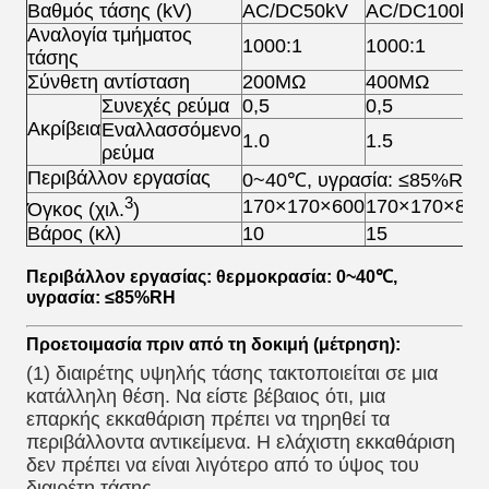
Βαθμός τάσης (kV)
AC/DC50kV
AC/DC100kV
Αναλογία τμήματος
1000:1
1000:1
τάσης
Σύνθετη αντίσταση
200MΩ
400MΩ
Συνεχές ρεύμα
0,5
0,5
Ακρίβεια
Εναλλασσόμενο
1.0
1.5
ρεύμα
Περιβάλλον εργασίας
0~40℃, υγρασία: ≤85%RH
3
170×170×600
170×170×800
Όγκος (χιλ.
)
Βάρος (κλ)
10
15
Περιβάλλον εργασίας: θερμοκρασία: 0~40℃,
υγρασία: ≤85%RH
Προετοιμασία πριν από τη δοκιμή (μέτρηση):
(1) διαιρέτης υψηλής τάσης τακτοποιείται σε μια
κατάλληλη θέση. Να είστε βέβαιος ότι, μια
επαρκής εκκαθάριση πρέπει να τηρηθεί τα
περιβάλλοντα αντικείμενα. Η ελάχιστη εκκαθάριση
δεν πρέπει να είναι λιγότερο από το ύψος του
διαιρέτη τάσης.