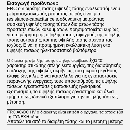
Εισαγωγή προϊόντων::
FRC ο διαιρέτης τάσης υψηλής τάσης εναλλασσόμενου
ρεύματος/συνεχούς ρεύματος σειράς είναι μια
resistance-capacitance ισοδυναμική μετρώντας
συσκευή υψηλής τάσης τύπων διαιρετών τάσης
προστατευτικών καλυμμάτων. Χρησιμοποιείται κυρίως
για τη μέτρηση της υψηλής τάσης σφυγμού, της υψηλής
τάσης αστραπής, και της υψηλής τάσης συχνότητας
ισχύος. Είναι η προτιμημένη εναλλακτική λύση στο
υψηλής τάσεως ηλεκτροστατικό βολτόμετρο.
έχει τα
Ο διαιρέτης υψηλής τάσης υψηλής ακρίβειας
χαρακτηριστικά της απλής λειτουργίας, της διαισθητικής
επίδειξης, της υψηλής ακρίβειας, του μικρού μεγέθους,
ελαφριών, κ.λπ. Είναι κατάλληλο για τις εγκαταστάσεις
παραγωγής ενέργειας, τους υποσταθμούς, τις υψηλής
τάσεως εγκαταστάσεις κατασκευής ηλεκτρικού
εξοπλισμού, το υψηλής τάσεως εργαστήριο και άλλα
τμήματα ως ιδανικό εξοπλισμό για την υψηλής τάσεως
μέτρηση.
FRC AC/DC HV ο διαιρέτης είναι επιτόπιο όργανο, τα οποία εξετάζ
τη ΣΥΝΕΧΉ τάση.
Αποτελείται από το διαιρέτη τάσης και το μετρητή μέτρησης