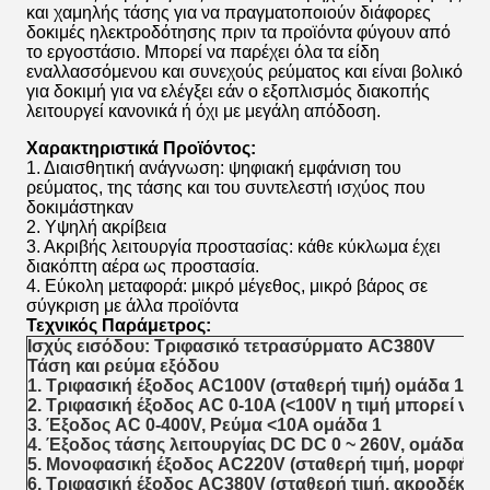
και χαμηλής τάσης για να πραγματοποιούν διάφορες
δοκιμές ηλεκτροδότησης πριν τα προϊόντα φύγουν από
το εργοστάσιο. Μπορεί να παρέχει όλα τα είδη
εναλλασσόμενου και συνεχούς ρεύματος και είναι βολικό
για δοκιμή για να ελέγξει εάν ο εξοπλισμός διακοπής
λειτουργεί κανονικά ή όχι με μεγάλη απόδοση.
Χαρακτηριστικά Προϊόντος:
1. Διαισθητική ανάγνωση: ψηφιακή εμφάνιση του
ρεύματος, της τάσης και του συντελεστή ισχύος που
δοκιμάστηκαν
2. Υψηλή ακρίβεια
3. Ακριβής λειτουργία προστασίας: κάθε κύκλωμα έχει
διακόπτη αέρα ως προστασία.
4. Εύκολη μεταφορά: μικρό μέγεθος, μικρό βάρος σε
σύγκριση με άλλα προϊόντα
Τεχνικός
Παράμετρος:
Ισχύς εισόδου: Τριφασικό τετρασύρματο AC380V
Τάση και ρεύμα εξόδου
1. Τριφασική έξοδος AC100V (σταθερή τιμή) ομάδα 1
2. Τριφασική έξοδος AC 0-10A (<100V η τιμή μπορεί να 
3. Έξοδος AC 0-400V, Ρεύμα <10A ομάδα 1
4. Έξοδος τάσης λειτουργίας DC DC 0 ~ 260V, ομάδα 1
5. Μονοφασική έξοδος AC220V (σταθερή τιμή, μορφή β
6. Τριφασική έξοδος AC380V (σταθερή τιμή, ακροδέκτ