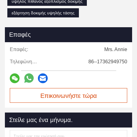
υψηλός πιθανός εξοπλισμός δοκιμής
εξάρτηση δοκιμής υψηλής τάσης
Επαφές
Επαφές:
Mrs. Annie
Τηλεφώνημα:
86--17362949750
Επικοινωνήστε τώρα
Στείλε μας ένα μήνυμα.