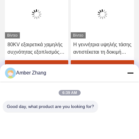
Βίντεο
Βίντεο
80KV εξαιρετικά χαμηλής
Η γεννήτρια υψηλής τάσης
συχνότητας εξοπλισμός
αντιστέκεται τη δοκιμή
δοκιμής υψηλής τάσης
τάσης για τον ηλεκτρικό
εναλλασσόμενου
εξοπλισμό
Βρείτε την καλύτερη τιμή
Βρείτε την καλύτερη τιμή
Amber Zhang
ρεύματος, γεννήτρια 0.1hz
Vlf
6:39 AM
Good day, what product are you looking for?
WUHAN GDZX POWER EQUIPMENT CO.,
LTD