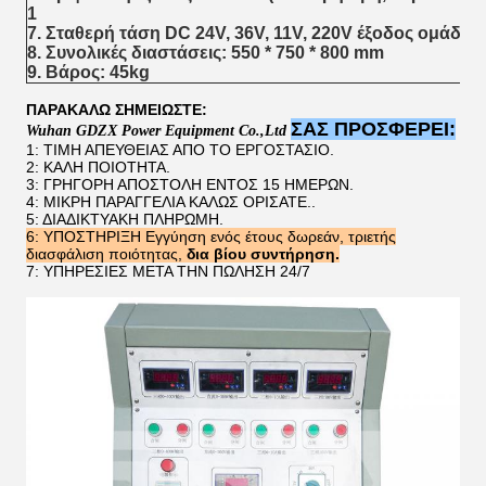
1
7. Σταθερή τάση DC 24V, 36V, 11V, 220V έξοδος ομάδα 1
8. Συνολικές διαστάσεις: 550 * 750 * 800 mm
9. Βάρος: 45kg
ΠΑΡΑΚΑΛΩ ΣΗΜΕΙΩΣΤΕ:
ΣΑΣ ΠΡΟΣΦΕΡΕΙ:
W
uhan
GDZX
P
ower
E
quipment
C
o
.,L
td
1: ΤΙΜΗ ΑΠΕΥΘΕΙΑΣ ΑΠΟ ΤΟ ΕΡΓΟΣΤΑΣΙΟ.
2: ΚΑΛΗ ΠΟΙΟΤΗΤΑ.
3: ΓΡΗΓΟΡΗ ΑΠΟΣΤΟΛΗ ΕΝΤΟΣ 15 ΗΜΕΡΩΝ.
4: ΜΙΚΡΗ ΠΑΡΑΓΓΕΛΙΑ ΚΑΛΩΣ ΟΡΙΣΑΤΕ..
5: ΔΙΑΔΙΚΤΥΑΚΗ ΠΛΗΡΩΜΗ.
6:
ΥΠΟΣΤΗΡΙΞΗ
Εγγύηση ενός έτους δωρεάν, τριετής
διασφάλιση ποιότητας,
δια βίου συντήρηση.
7: ΥΠΗΡΕΣΙΕΣ ΜΕΤΑ ΤΗΝ ΠΩΛΗΣΗ 24/7