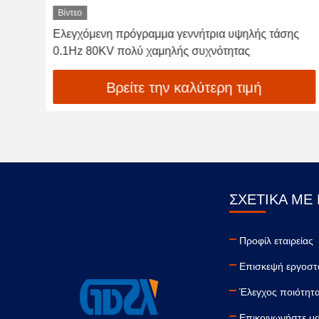
Βίντεο
ς
80KV εξαιρετικά χαμηλής συχνότητας εξοπλισμός
δοκιμής υψηλής τάσης εναλλασσόμενου ρεύματος,
γεννήτρια 0.1hz Vlf
Βρείτε την καλύτερη τιμή
ΣΧΕΤΙΚΆ ΜΕ
Προφίλ εταιρείας
Επισκεψή εργοστ
Έλεγχος ποιότητ
Επικοινωνήστε μα