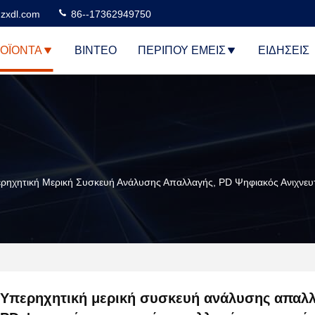
zxdl.com
86--17362949750
ΟΪΌΝΤΑ
ΒΊΝΤΕΟ
ΠΕΡΊΠΟΥ ΕΜΕΊΣ
ΕΙΔΉΣΕΙΣ
ρηχητική Μερική Συσκευή Ανάλυσης Απαλλαγής, PD Ψηφιακός Ανιχνε
Υπερηχητική μερική συσκευή ανάλυσης απαλλ