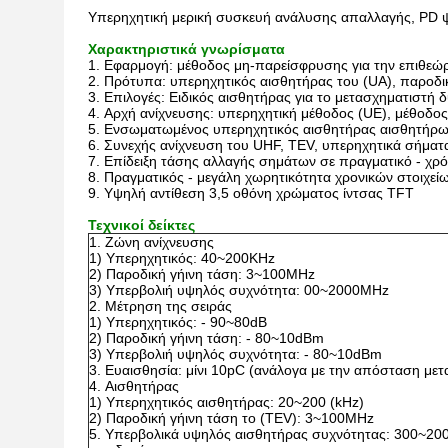
Υπερηχητική μερική συσκευή ανάλυσης απαλλαγής, PD 
Χαρακτηριστικά γνωρίσματα
1.
Εφαρμογή: μέθοδος μη-παρείσφρυσης για την επιθεώρ
2.
Πρότυπα: υπερηχητικός αισθητήρας του (UA), παροδι
3.
Επιλογές: Ειδικός αισθητήρας για το μετασχηματιστή
4.
Αρχή ανίχνευσης: υπερηχητική μέθοδος (UE), μέθοδο
5.
Ενσωματωμένος υπερηχητικός αισθητήρας αισθητήρων,
6.
Συνεχής ανίχνευση του UHF, TEV, υπερηχητικά σήματα 
7.
Επίδειξη τάσης αλλαγής σημάτων σε πραγματικό - χρόν
8.
Πραγματικός - μεγάλη χωρητικότητα χρονικών στοιχεί
9.
Υψηλή αντίθεση 3,5 οθόνη χρώματος ίντσας TFT
Τεχνικοί δείκτες
1.
Ζώνη ανίχνευσης
1)
Υπερηχητικός: 40~200KHz
2)
Παροδική γήινη τάση: 3~100MHz
3)
Υπερβολιή υψηλός συχνότητα: 00~2000MHz
2.
Μέτρηση της σειράς
1)
Υπερηχητικός: - 90~80dB
2)
Παροδική γήινη τάση: - 80~10dBm
3)
Υπερβολιή υψηλός συχνότητα: - 80~10dBm
3.
Ευαισθησία: μίνι 10pC (ανάλογα με την απόσταση μετ
4.
Αισθητήρας
1)
Υπερηχητικός αισθητήρας: 20~200 (kHz)
2)
Παροδική γήινη τάση το (TEV): 3~100MHz
5.
Υπερβολικά υψηλός αισθητήρας συχνότητας: 300~2000 