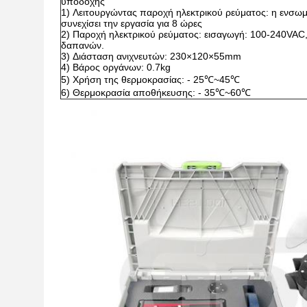
υποδοχής
1)
Λειτουργώντας παροχή ηλεκτρικού ρεύματος: η ενσωμ
συνεχίσει την εργασία για 8 ώρες
2)
Παροχή ηλεκτρικού ρεύματος: εισαγωγή: 100-240VAC
δαπανών.
3)
Διάσταση ανιχνευτών: 230×120×55mm
4)
Βάρος οργάνων: 0.7kg
5)
Χρήση της θερμοκρασίας: - 25℃~45℃
6)
Θερμοκρασία αποθήκευσης: - 35℃~60℃