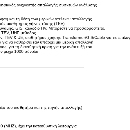
ψηφιακός ανιχνευτής απαλλαγής συσκευών ανάλυσης
ηση και τη θέση των μερικών ατελειών απαλλαγής
κός αισθητήρας γήινης τάσης (TEV)
 δύναμης, GIS, καλώδιο HV. Μπορέστε να προσαρμοστείτε.
ς TEV, UHF μέθοδος
 TEV & UE, αισθητήρας χρήσης Transformer/GIS/Cable για τις επιλο
για να καθορίσει εάν υπάρχει μια μερική απαλλαγή.
ος, για τη διαισθητική κρίση για την ανάπτυξή του
ων μέχρι 1000 σύνολα
αξύ του αισθητήρα και της πηγής απαλλαγής).
(MHZ), έχει την κατευθυντική λειτουργία