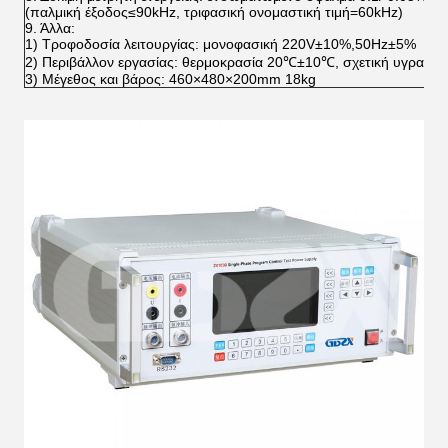
(παλμική έξοδος≤90kHz, τριφασική ονομαστική τιμή=60kHz)
9. Άλλα:
1) Τροφοδοσία λειτουργίας: μονοφασική 220V±10%,50Hz±5%
2) Περιβάλλον εργασίας: θερμοκρασία 20℃±10℃, σχετική υγρασί
3) Μέγεθος και βάρος: 460×480×200mm 18kg