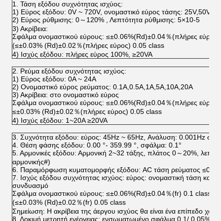
1. Τάση εξόδου συχνότητας ισχύος:
1) Εύρος εξόδου: 0V ~ 720V, ονομαστικό εύρος τάσης: 25V,50V,1
2) Εύρος ρύθμισης: 0～120% , Λεπτότητα ρύθμισης: 5×10-5
3) Ακρίβεια:
Σφάλμα ονομαστικού εύρους: ≤±0.06%(Rd)±0.04％(πλήρες εύρος) 
(≤±0.03% (Rd)±0.02％(πλήρες εύρος) 0.05 class
4) Ισχύς εξόδου: πλήρες εύρος 100%, ≥20VA
2. Ρεύμα εξόδου συχνότητας ισχύος:
1) Εύρος εξόδου: 0A ~ 24A
2) Ονομαστικό εύρος ρεύματος: 0.1A,0.5A,1A,5A,10A,20A
3) Ακρίβεια: στο ονομαστικό εύρος
Σφάλμα ονομαστικού εύρους: ≤±0.06%(Rd)±0.04％(πλήρες εύρος) 0
≤±0.03% (Rd)±0.02％(πλήρες εύρος) 0.05 class
4) Ισχύς εξόδου: 1~20A ≥20VA
3. Συχνότητα εξόδου: εύρος: 45Hz ~ 65Hz, Ανάλυση: 0.001Hz σφά
4. Θέση φάσης εξόδου: 0.00 °- 359.99 °, σφάλμα: 0.1°
5. Αρμονικές εξόδου: Αρμονική 2~32 τάξης, πλάτος 0～20%, λεπτότη
αρμονικής#)
6. Παραμόρφωση κυματομορφής εξόδου: AC τάση ρεύματος ≤0.3
7. Ισχύς εξόδου συχνότητας ισχύος: εύρος: ονομαστική τάση και 
συνδυασμό
Σφάλμα ονομαστικού εύρους: ≤±0.06%(Rd)±0.04％(fr) 0.1 class,
(≤±0.03% (Rd)±0.02％(fr) 0.05 class
Σημείωση: Η ακρίβεια της άεργου ισχύος θα είναι ένα επίπεδο χαμ
8. Δοκιμή μετρητή ενέργειας: ενσωματωμένο σφάλμα 0.1/ 0.05% F