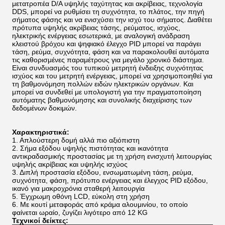
μετατροπέα D/A υψηλής ταχύτητας και ακρίβειας, τεχνολογία
DDS, μπορεί να ρυθμίσει τη συχνότητα, το πλάτος, την πηγή
σήματος φάσης και να ενισχύσει την ισχύ του σήματος. Διαθέτει
πρότυπα υψηλής ακρίβειας τάσης, ρεύματος, ισχύος,
ηλεκτρικής ενέργειας εσωτερικά, με αναλογική ανάδραση
κλειστού βρόχου και ψηφιακό έλεγχο PID μπορεί να παράγει
τάση, ρεύμα, συχνότητα, φάση και να παρακολουθεί αυτόματα
τις καθορισμένες παραμέτρους για μεγάλο χρονικό διάστημα.
Είναι συνδυασμός του τυπικού μετρητή ένδειξης συχνότητας
ισχύος και του μετρητή ενέργειας, μπορεί να χρησιμοποιηθεί για
τη βαθμονόμηση πολλών ειδών ηλεκτρικών οργάνων. Και
μπορεί να συνδεθεί με υπολογιστή για την πραγματοποίηση
αυτόματης βαθμονόμησης και συνολικής διαχείρισης των
δεδομένων δοκιμών.
Χαρακτηριστικά:
1. Απλούστερη δομή αλλά πιο αξιόπιστη
2. Σήμα εξόδου υψηλής πιστότητας και ικανότητα
αντικραδασμικής προστασίας με τη χρήση ενισχυτή λειτουργίας
υψηλής ακρίβειας και υψηλής ισχύος
3. Διπλή προστασία εξόδου, ενσωματωμένη τάση, ρεύμα,
συχνότητα, φάση, πρότυπο ενέργειας και έλεγχος PID εξόδου,
ικανό για μακροχρόνια σταθερή λειτουργία
5. Έγχρωμη οθόνη LCD, εύκολη στη χρήση
6. Με κουτί μεταφοράς από κράμα αλουμινίου, το οποίο
φαίνεται ωραίο, ζυγίζει λιγότερο από 12 KG
Τεχνικοί δείκτες: