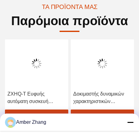
ΤΑ ΠΡΟΪΌΝΤΑ ΜΑΣ
Παρόμοια προϊόντα
ZXHQ-T Ευφυής
Δοκιμαστής δυναμικών
αυτόματη συσκευή
χαρακτηριστικών
επαλήθευσης πολλών
μετασχηματιστή ZXHQ-Y,
μετασχηματιστών,
βαθμονόμος πεδίου
Βρείτε την καλύτερη τιμή
Βρείτε την καλύτερη τιμή
Amber Zhang
μετασχηματιστής
μετασχηματιστή
βαθμονόμησης