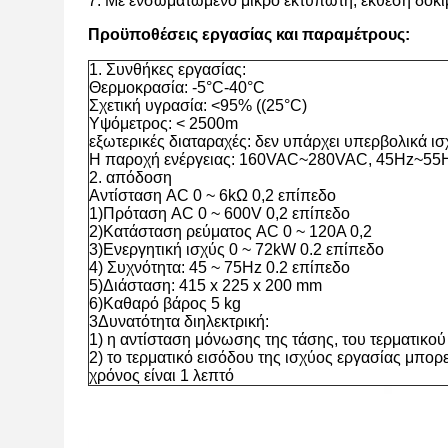
7. Με ενσωματωμένο μικρο εκτυπωτή, έκθεση δοκι
Προϋποθέσεις εργασίας και παραμέτρους:
1. Συνθήκες εργασίας:
Θερμοκρασία: -5°C-40°C
Σχετική υγρασία: <95% ((25°C)
Υψόμετρος: < 2500m
εξωτερικές διαταραχές: δεν υπάρχει υπερβολικά ι
Η παροχή ενέργειας: 160VAC~280VAC, 45Hz~55
2. απόδοση
Αντίσταση AC 0 ~ 6kΩ 0,2 επίπεδο
1)Πρόταση AC 0 ~ 600V 0,2 επίπεδο
2)Κατάσταση ρεύματος AC 0 ~ 120A 0,2
3)Ενεργητική ισχύς 0 ~ 72kW 0.2 επίπεδο
4) Συχνότητα: 45 ~ 75Hz 0.2 επίπεδο
5)Διάσταση: 415 x 225 x 200 mm
6)Καθαρό βάρος 5 kg
3Δυνατότητα διηλεκτρική:
1) η αντίσταση μόνωσης της τάσης, του τερματικ
2) το τερματικό εισόδου της ισχύος εργασίας μπορ
χρόνος είναι 1 λεπτό