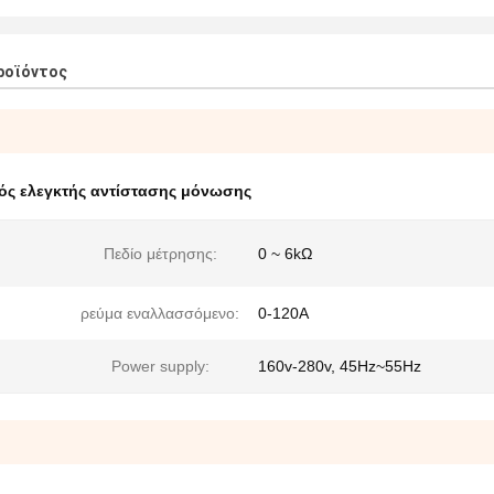
ροϊόντος
ός ελεγκτής αντίστασης μόνωσης
Πεδίο μέτρησης:
0 ~ 6kΩ
ρεύμα εναλλασσόμενο:
0-120A
Power supply:
160v-280v, 45Hz~55Hz