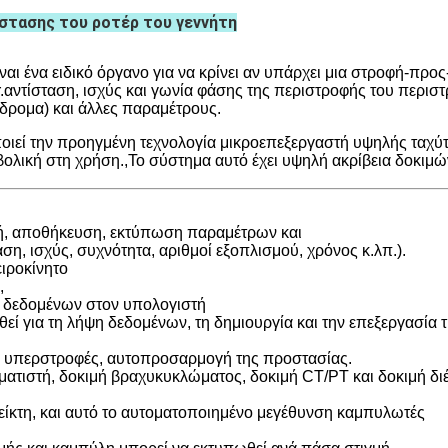
στασης του ροτέρ του γεννήτη
ναι ένα ειδικό όργανο για να κρίνει αν υπάρχει μια στροφή-προ
.αντίσταση, ισχύς και γωνία φάσης της περιστροφής του περισ
ίδρομα) και άλλες παραμέτρους.
οιεί την προηγμένη τεχνολογία μικροεπεξεργαστή υψηλής ταχύτ
βολική στη χρήση.,Το σύστημα αυτό έχει υψηλή ακρίβεια δοκιμώ
ή, αποθήκευση, εκτύπωση παραμέτρων και
ση, ισχύς, συχνότητα, αριθμοί εξοπλισμού, χρόνος κ.λπ.).
ιροκίνητο
,
 δεδομένων στον υπολογιστή
εί για τη λήψη δεδομένων, τη δημιουργία και την επεξεργασία 
αι υπερστροφές, αυτοπροσαρμογή της προστασίας.
ματιστή, δοκιμή βραχυκυκλώματος, δοκιμή CT/PT και δοκιμή δι
δείκτη, και αυτό το αυτοματοποιημένο μεγέθυνση καμπυλωτές