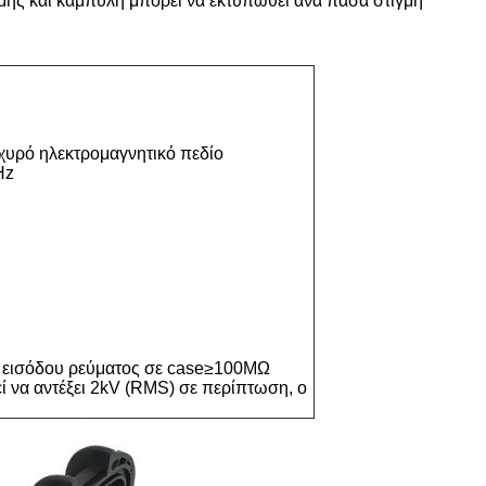
μής και καμπύλη μπορεί να εκτυπωθεί ανά πάσα στιγμή
σχυρό ηλεκτρομαγνητικό πεδίο
Hz
ού εισόδου ρεύματος σε case≥100MΩ
εί να αντέξει 2kV (RMS) σε περίπτωση, ο