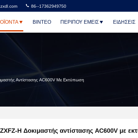
zxdl.com
86--17362949750
ΟΪΌΝΤΑ
ΒΊΝΤΕΟ
ΠΕΡΊΠΟΥ ΕΜΕΊΣ
ΕΙΔΉΣΕΙΣ
ιμαστής Αντίστασης AC600V Με Εκτύπωση
ZXFZ-H Δοκιμαστής αντίστασης AC600V με ε