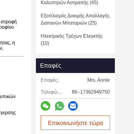
Καλυπτρών Αστραπής
(45)
Εξοπλισμός Δοκιμής Απαλλαγής
ς-στροφή
Δαπανών Μπαταριών
(25)
τροφίου
Ηλεκτρικός Τρέχων Ελεγκτής
ητας, η
(10)
ν,
Επαφές
Επαφές:
Mrs. Annie
Τηλεφώνημα:
86--17362949750
τυπικών
έγερσης
Επικοινωνήστε τώρα