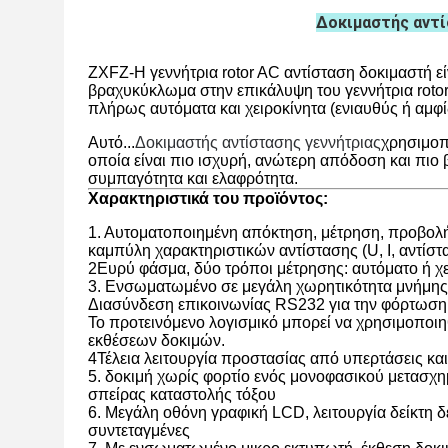
Δοκιμαστής αντί
ZXFZ-H γεννήτρια rotor AC αντίσταση δοκιμαστή εί
βραχυκύκλωμα στην επικάλυψη του γεννήτρια rotor
πλήρως αυτόματα και χειροκίνητα (ενιαυθύς ή αμφ
Αυτό...
Δοκιμαστής αντίστασης γεννήτριας
χρησιμοπ
οποία είναι πιο ισχυρή, ανώτερη απόδοση και πιο 
συμπαγότητα και ελαφρότητα.
Χαρακτηριστικά του προϊόντος:
1. Αυτοματοποιημένη απόκτηση, μέτρηση, προβολ
καμπύλη χαρακτηριστικών αντίστασης (U, I, αντίστα
2Ευρύ φάσμα, δύο τρόποι μέτρησης: αυτόματο ή χε
3. Ενσωματωμένο σε μεγάλη χωρητικότητα μνήμης
Διασύνδεση επικοινωνίας RS232 για την φόρτωση
Το προτεινόμενο λογισμικό μπορεί να χρησιμοποιηθ
εκθέσεων δοκιμών.
4Τέλεια λειτουργία προστασίας από υπερτάσεις κ
5. δοκιμή χωρίς φορτίο ενός μονοφασικού μετασχη
σπείρας καταστολής τόξου
6. Μεγάλη οθόνη γραφική LCD, λειτουργία δείκτη 
συντεταγμένες