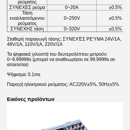
ρεύματος
ΣΥΝΕΧΕΣ ρεύμα
0~20A
±0.5%
Τάση
εναλλασσόμενου
0~250V
±0.5%
ρεύματος
ΣΥΝΕΧΗΣ τάση
0~320V
±0.5%
Σταθερή παραγωγή τάσης: ΣΥΝΕΧΈΣ ΡΕΎΜΑ 24V/1A,
48V/1A, 110V/1A, 220V/1A
Τα ψηφιακά χιλιοστά του δευτερολέπτου μετρούν:
0~9.99999s (μπορεί να αναθεωρήσει σε 99.9999s αν
απαιτείται)
Ψήφισμα: 0.1ms
Παροχή ηλεκτρικού ρεύματος: AC220V±5%, 50Hz±5%
Εικόνες προϊόντων