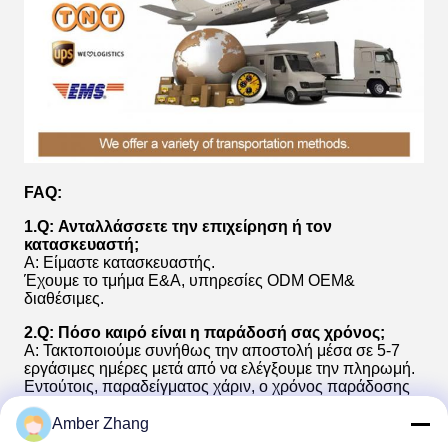
FAQ:
1.Q: Ανταλλάσσετε την επιχείρηση ή τον
κατασκευαστή;
Α: Είμαστε κατασκευαστής.
Έχουμε το τμήμα Ε&Α, υπηρεσίες ODM OEM&
διαθέσιμες.
2.Q: Πόσο καιρό είναι η παράδοσή σας χρόνος;
Α: Τακτοποιούμε συνήθως την αποστολή μέσα σε 5-7
εργάσιμες ημέρες μετά από να ελέγξουμε την πληρωμή.
Εντούτοις, παραδείγματος χάριν, ο χρόνος παράδοσης
του πλήρους συνόλου συσκευών δοκιμής θα είναι λίγο
πιό μακροχρόνιος, το οποίο πρέπει να ελεγχθεί σε
Amber Zhang
πραγματικό - χρόνος.