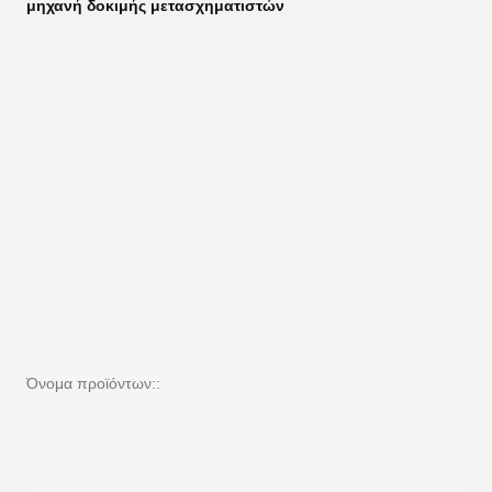
μηχανή δοκιμής μετασχηματιστών
Όνομα προϊόντων::