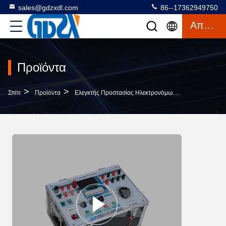
sales@gdzxdl.com
86--17362949750
Απόσπασμα
Προϊόντα
>
>
>
Σπίτι
Προϊόντα
Ελεγκτής Προστασίας Ηλεκτρονόμων
Ενιαίας Φάσ