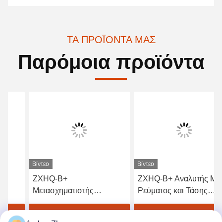
ΤΑ ΠΡΟΪΌΝΤΑ ΜΑΣ
Παρόμοια προϊόντα
Βίντεο
Βίντεο
ZXHQ-B+
ZXHQ-B+ Αναλυτής Μ/Σ
Μετασχηματιστής
Ρεύματος και Τάσης
συχνοτήτων CT/PT
Μεταβλητής Συχνότητας
Πλήρης δοκιμαστής
IEC60044-1
Βρείτε την καλύτερη τιμή
Βρείτε την καλύτερη τιμή