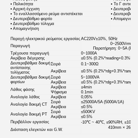
• Πολικότητα
• Το Γ αντιστέκ
• Αρχική έγχυση
• Δευτεροβάθμι
• Το εναλλασσόμενο ρεύμα αντιστέκεται
• Δευτεροβάθμι
• Δευτεροβάθμιο φορτίο
• Απομαγνήτισ
• Δευτεροβάθμιο τύλιγμα
• Απομαγνήτιση
Παροχή ηλεκτρικού ρεύματος εργασίας
AC220V±10%, 50Hz
0~2500Vrms
,
5
Παραγωγή
Παρατήρηση: 0~5A (RMS
Τρέχουσα παραγωγή
0~1000A
Ακρίβεια διέγερσης
≤0.5% (0.2%*reading+0.3%*ran
Δευτεροβάθμια δοκιμή
Σειρά
0.1~300Ω
αντίστασης
Ακρίβεια
≤0.5% (0.2%*rdg+0.3%*range)
τυλίγματος
Δευτεροβάθμια δοκιμή
Σειρά
5~1000VA
φορτίων
Ακρίβεια
≤0.5% (0.2%*rdg+0.3%*range) 
Ακρίβεια
±4min
Λάθος φάσης
Ψήφισμα
0.1min
Αναλογία λάθος
Ακρίβεια
0,05%
Σειρά
≤25000A/5A (5000A/1A)
Αναλογία δοκιμή CT
Ακρίβεια
≤0.5%
Σειρά
≤500KV
Αναλογία δοκιμή PT
Ακρίβεια
≤0.5%
Περιβάλλον εργασίας
-10℃ ~ 40℃, ≤90%RH, ≤1000
410mm × 260mm
Διάσταση ελεγκτών και G.W.