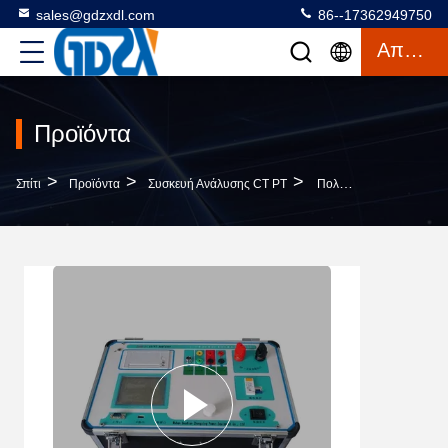
sales@gdzxdl.com
86--17362949750
Απόσπασμα
Προϊόντα
>
>
>
Σπίτι
Προϊόντα
Συσκευή Ανάλυσης CT PT
Πολυ Χαρακτηριστικός Ελεγκτής Συσκευών Ανάλυσης CT PT Λειτουργίας, Εξοπλισμός Δοκιμής Μετασχηματιστών