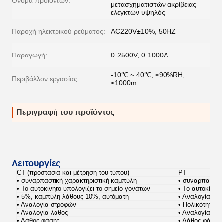
Όνομα προϊόντων:
μετασχηματιστών ακρίβειας
ελεγκτών υψηλός
Παροχή ηλεκτρικού ρεύματος:
AC220V±10%, 50HZ
Παραγωγή:
0-2500V, 0-1000A
-10℃ ~ 40℃, ≤90%RH,
Περιβάλλον εργασίας:
≤1000m
Περιγραφή του προϊόντος
Λειτουργίες
CT (προστασία και μέτρηση του τύπου)
PT
• συναρπαστική χαρακτηριστική καμπύλη
• συναρπαστικ
• Το αυτοκίνητο υπολογίζει το σημείο γονάτων
• Το αυτοκίνητ
•
5%, καμπύλη λάθους 10%, αυτόματη
• Αναλογία στ
• Αναλογία στροφών
• Πολικότητα
• Αναλογία λάθος
• Αναλογία λά
• Λάθος φάσης
• Λάθος φάσης