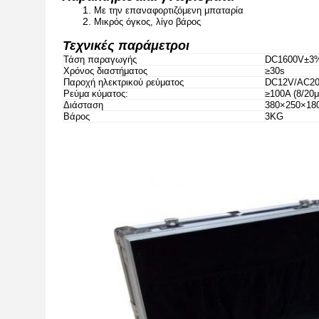
1.
Με την επαναφορτιζόμενη μπαταρία
2.
Μικρός όγκος, λίγο βάρος
Τεχνικές παράμετροι
Τάση παραγωγής
DC1600V±3
Χρόνος διαστήματος
≥30s
Παροχή ηλεκτρικού ρεύματος
DC12V/AC2
Ρεύμα
κύματος
:
≥100A (8/20μ
Διάσταση
380×250×1
Βάρος
3KG