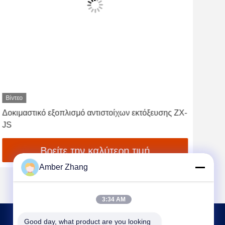
Βίντεο
Βίντ
ZX-JS Φορητός Ελεγκτής Καταγραφής Εκκένωσης
Zx-
Αλεξικέραυνου DC800-1600V
ΣΥΝ
ατμ
Βρείτε την καλύτερη τιμή
Amber Zhang
3:34 AM
Good day, what product are you looking 