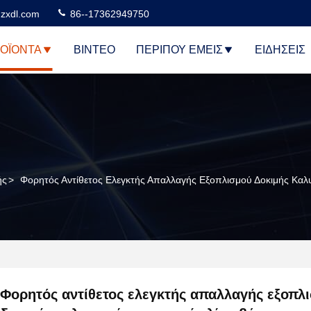
zxdl.com
86--17362949750
ΟΪΌΝΤΑ
ΒΊΝΤΕΟ
ΠΕΡΊΠΟΥ ΕΜΕΊΣ
ΕΙΔΉΣΕΙΣ
ής
>
Φορητός Αντίθετος Ελεγκτής Απαλλαγής Εξοπλισμού Δοκιμής Κα
Φορητός αντίθετος ελεγκτής απαλλαγής εξοπλ