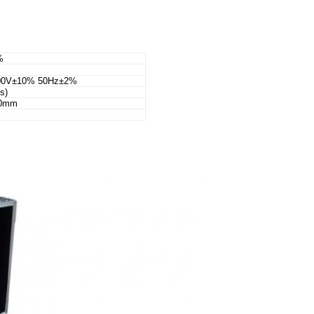
%
00V±10% 50Hz±2%
s)
80mm