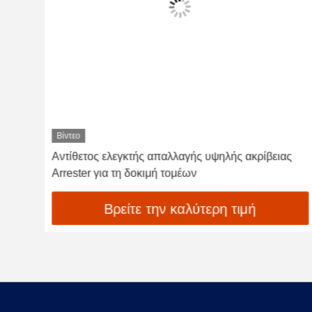
Βίντεο
ς
ZX-JS Δοκιμαστής Μετρητή Εκκένωσης
Υπερτάσεων Οξειδίου του Ψευδαργύρου (ZnO) -
Διάρκεια Ζωής
Βρείτε την καλύτερη τιμή