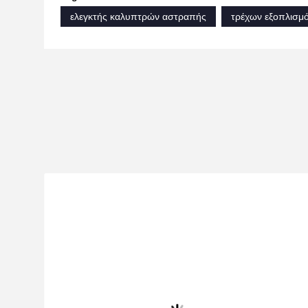
ελεγκτής καλυπτρών αστραπής
τρέχων εξοπλισμό