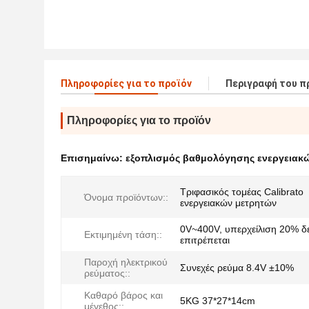
Πληροφορίες για το προϊόν
Περιγραφή του π
Πληροφορίες για το προϊόν
Επισημαίνω:
εξοπλισμός βαθμολόγησης ενεργειακ
Τριφασικός τομέας Calibrato
Όνομα προϊόντων::
ενεργειακών μετρητών
0V~400V, υπερχείλιση 20% δ
Εκτιμημένη τάση::
επιτρέπεται
Παροχή ηλεκτρικού
Συνεχές ρεύμα 8.4V ±10%
ρεύματος::
Καθαρό βάρος και
5KG 37*27*14cm
μέγεθος::