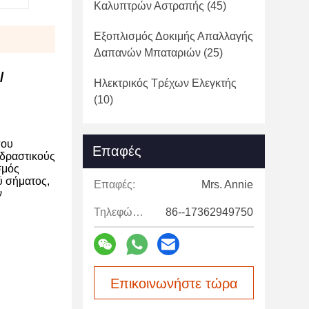
Καλυπτρών Αστραπής
(45)
Εξοπλισμός Δοκιμής Απαλλαγής
Δαπανών Μπαταριών
(25)
/
Ηλεκτρικός Τρέχων Ελεγκτής
(10)
που
Επαφές
ιδραστικούς
σμός
ύ σήματος,
Επαφές:
Mrs. Annie
ν
Τηλεφώνημα:
86--17362949750
Επικοινωνήστε τώρα