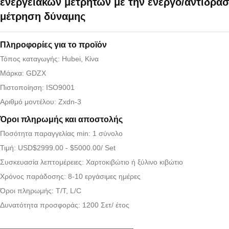
ενεργειακών μετρητών με την ενεργό/αντιδρασ
μέτρηση δύναμης
Πληροφορίες για το προϊόν
Τόπος καταγωγής: Hubei, Κίνα
Μάρκα: GDZX
Πιστοποίηση: ISO9001
Αριθμό μοντέλου: Zxdn-3
Όροι πληρωμής και αποστολής
Ποσότητα παραγγελίας min: 1 σύνολο
Τιμή: USD$2999.00 - $5000.00/ Set
Συσκευασία λεπτομέρειες: Χαρτοκιβώτιο ή ξύλινο κιβώτιο
Χρόνος παράδοσης: 8-10 εργάσιμες ημέρες
Όροι πληρωμής: T/T, L/C
Δυνατότητα προσφοράς: 1200 Σετ/ έτος