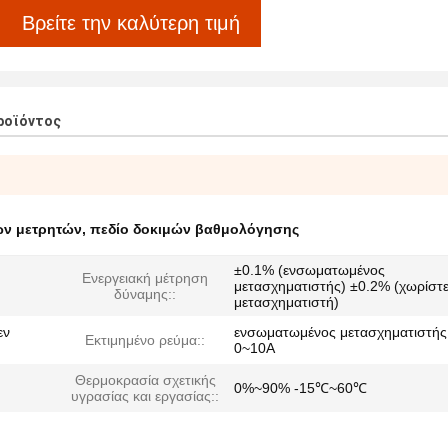
Βρείτε την καλύτερη τιμή
ροϊόντος
ών μετρητών
,
πεδίο δοκιμών βαθμολόγησης
±0.1% (ενσωματωμένος
Ενεργειακή μέτρηση
μετασχηματιστής) ±0.2% (χωρίστε
δύναμης::
μετασχηματιστή)
εν
ενσωματωμένος μετασχηματιστής
Εκτιμημένο ρεύμα::
0~10A
Θερμοκρασία σχετικής
0%~90% -15℃~60℃
υγρασίας και εργασίας::