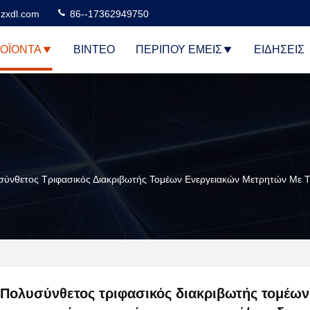
zxdl.com
86--17362949750
ΟΪΌΝΤΑ
ΒΊΝΤΕΟ
ΠΕΡΊΠΟΥ ΕΜΕΊΣ
ΕΙΔΉΣΕΙΣ
ύνθετος Τριφασικός Διακριβωτής Τομέων Ενεργειακών Μετρητών Με Τ
Πολυσύνθετος τριφασικός διακριβωτής τομέων