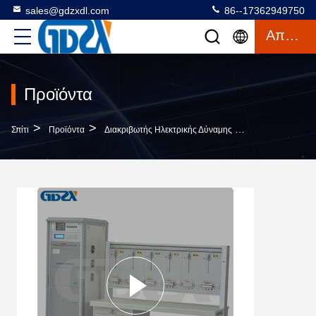
sales@gdzxdl.com
86--17362949750
Απόσπασμα
Προϊόντα
>
>
>
Σπίτι
Προϊόντα
Διακριβωτής Ηλεκτρικής Δύναμης
Δοκιμαστικό Πά