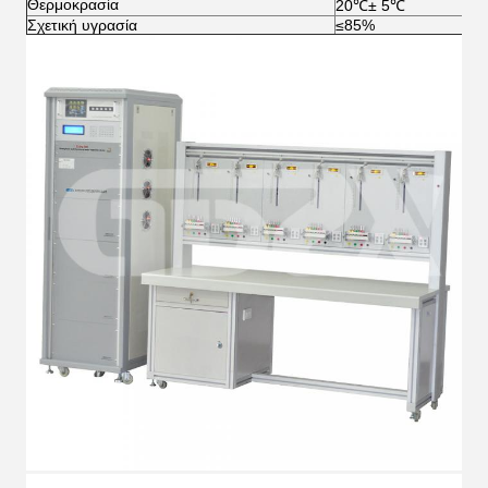
Θερμοκρασία
20℃± 5℃
Σχετική υγρασία
≤85%