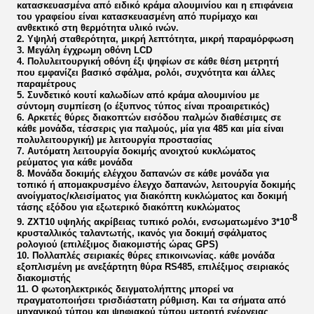
κατασκευασμένα από ειδικό κράμα αλουμινίου και η επιφάνεια
του γραφείου είναι κατασκευασμένη από πυρίμαχο και
ανθεκτικό στη θερμότητα υλικό ινών.
2. Υψηλή σταθερότητα, μικρή λεπτότητα, μικρή παραμόρφωση
3. Μεγάλη έγχρωμη οθόνη LCD
4. Πολυλειτουργική οθόνη έξι ψηφίων σε κάθε θέση μετρητή
που εμφανίζει βασικό σφάλμα, ρολόι, συχνότητα και άλλες
παραμέτρους
5. Συνδετικό κουτί καλωδίων από κράμα αλουμινίου με
σύντομη συμπίεση (ο έξυπνος τύπος είναι προαιρετικός)
6. Αρκετές θύρες διακοπτών εισόδου παλμών διαθέσιμες σε
κάθε μονάδα, τέσσερις για παλμούς, μία για 485 και μία είναι
πολυλειτουργική) με λειτουργία προστασίας
7. Αυτόματη λειτουργία δοκιμής ανοιχτού κυκλώματος
ρεύματος για κάθε μονάδα
8. Μονάδα δοκιμής ελέγχου δαπανών σε κάθε μονάδα για
τοπικό ή απομακρυσμένο έλεγχο δαπανών, λειτουργία δοκιμής
ανοίγματος/κλεισίματος για διακόπτη κυκλώματος και δοκιμή
τάσης εξόδου για εξωτερικό διακόπτη κυκλώματος
-8
9. ZXT10 υψηλής ακρίβειας τυπικό ρολόι, ενσωματωμένο 3*10
κρυσταλλικός ταλαντωτής, ικανός για δοκιμή σφάλματος
ρολογιού (επιλέξιμος διακομιστής ώρας GPS)
10. Πολλαπλές σειριακές θύρες επικοινωνίας. κάθε μονάδα
εξοπλισμένη με ανεξάρτητη θύρα RS485, επιλέξιμος σειριακός
διακομιστής
11. Ο φωτοηλεκτρικός δειγματολήπτης μπορεί να
πραγματοποιήσει τρισδιάστατη ρύθμιση. Και τα σήματα από
μηχανικού τύπου και ψηφιακού τύπου μετρητή ενέργειας