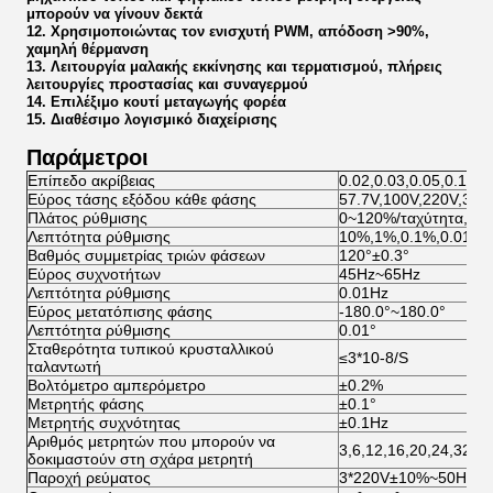
μπορούν να γίνουν δεκτά
12. Χρησιμοποιώντας τον ενισχυτή PWM, απόδοση >90%,
χαμηλή θέρμανση
13. Λειτουργία μαλακής εκκίνησης και τερματισμού, πλήρεις
λειτουργίες προστασίας και συναγερμού
14. Επιλέξιμο κουτί μεταγωγής φορέα
15. Διαθέσιμο λογισμικό διαχείρισης
Παράμετροι
Επίπεδο ακρίβειας
0.02,0.03,0.05,0.1
Εύρος τάσης εξόδου κάθε φάσης
57.7V,100V,220V,380
Πλάτος ρύθμισης
0~120%/ταχύτητα, συ
Λεπτότητα ρύθμισης
10%,1%,0.1%,0.01%
Βαθμός συμμετρίας τριών φάσεων
120°±0.3°
Εύρος συχνοτήτων
45Hz~65Hz
Λεπτότητα ρύθμισης
0.01Hz
Εύρος μετατόπισης φάσης
-180.0°~180.0°
Λεπτότητα ρύθμισης
0.01°
Σταθερότητα τυπικού κρυσταλλικού
≤3*10-8/S
ταλαντωτή
Βολτόμετρο αμπερόμετρο
±0.2%
Μετρητής φάσης
±0.1°
Μετρητής συχνότητας
±0.1Hz
Αριθμός μετρητών που μπορούν να
3,6,12,16,20,24,32,48
δοκιμαστούν στη σχάρα μετρητή
Παροχή ρεύματος
3*220V±10%~50Hz