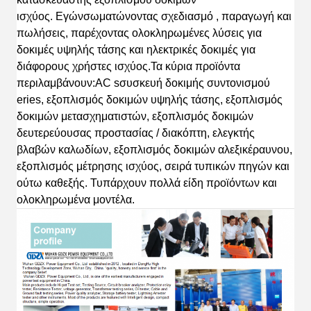
ισχύος
.
Εγώ
νσωματώνοντας
σχεδιασμό
, παραγωγή και
πωλήσεις, παρέχοντας ολοκληρωμένες λύσεις για
δοκιμές υψηλής τάσης και ηλεκτρικές δοκιμές για
διάφορους χρήστες ισχύος.
Τα κύρια προϊόντα
περιλαμβάνουν:AC s
συσκευή δοκιμής συντονισμού
eries, εξοπλισμός δοκιμών υψηλής τάσης, εξοπλισμός
δοκιμών μετασχηματιστών, εξοπλισμός δοκιμών
δευτερεύουσας προστασίας / διακόπτη, ελεγκτής
βλαβών καλωδίων, εξοπλισμός δοκιμών αλεξικέραυνου,
εξοπλισμός μέτρησης ισχύος, σειρά τυπικών πηγών
και
ούτω καθεξής.
Τ
υπάρχουν πολλά είδη προϊόντων και
ολοκληρωμένα
μοντέλα.