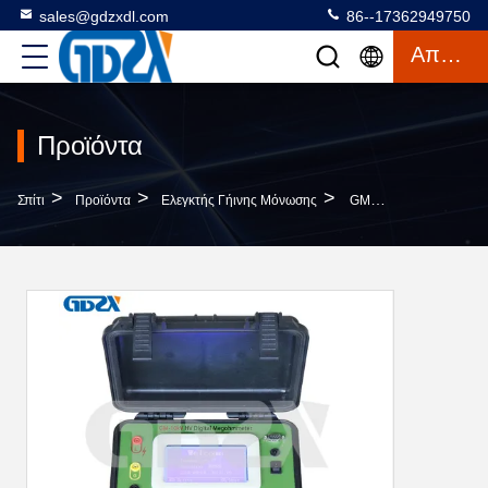
sales@gdzxdl.com
86--17362949750
Απόσπασμα
Προϊόντα
>
>
>
Σπίτι
Προϊόντα
Ελεγκτής Γήινης Μόνωσης
GM-10kV Ρυθμίσιμος Ψηφιακός Δοκιμαστής Αντίστασης Μόνωσης Υψηλής Τάσης 5KV / 10KV / 15KV / 20KV