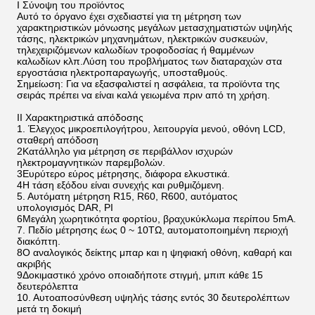
I Σύνοψη του προϊόντος
Αυτό το όργανο έχει σχεδιαστεί για τη μέτρηση των
χαρακτηριστικών μόνωσης μεγάλων μετασχηματιστών υψηλής
τάσης, ηλεκτρικών μηχανημάτων, ηλεκτρικών συσκευών,
τηλεχειριζόμενων καλωδίων τροφοδοσίας ή θαμμένων
καλωδίων κλπ.Λύση του προβλήματος των διαταραχών στα
εργοστάσια ηλεκτροπαραγωγής, υποσταθμούς.
Σημείωση: Για να εξασφαλιστεί η ασφάλεια, τα προϊόντα της
σειράς πρέπει να είναι καλά γειωμένα πριν από τη χρήση.
ΙΙ Χαρακτηριστικά απόδοσης
1. Έλεγχος μικροεπιλογήτρου, λειτουργία μενού, οθόνη LCD,
σταθερή απόδοση
2Κατάλληλο για μέτρηση σε περιβάλλον ισχυρών
ηλεκτρομαγνητικών παρεμβολών.
3Ευρύτερο εύρος μέτρησης, διάφορα ελκυστικά.
4Η τάση εξόδου είναι συνεχής και ρυθμιζόμενη.
5. Αυτόματη μέτρηση R15, R60, R600, αυτόματος
υπολογισμός DAR, PI
6Μεγάλη χωρητικότητα φορτίου, βραχυκύκλωμα περίπου 5mA.
7. Πεδίο μέτρησης έως 0 ~ 10TΩ, αυτοματοποιημένη περιοχή
διακόπτη.
8Ο αναλογικός δείκτης μπαρ και η ψηφιακή οθόνη, καθαρή και
ακριβής
9Δοκιμαστικό χρόνο οποιαδήποτε στιγμή, μπιπ κάθε 15
δευτερόλεπτα
10. Αυτοαποσύνθεση υψηλής τάσης εντός 30 δευτερολέπτων
μετά τη δοκιμή