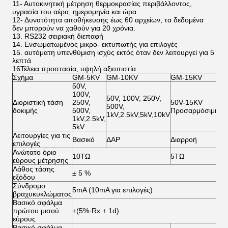
11- Αυτοκινητική μέτρηση θερμοκρασίας περιβάλλοντος,
υγρασία του αέρα, ημερομηνία και ώρα.
12- Δυνατότητα αποθήκευσης έως 60 αρχείων, τα δεδομένα
δεν μπορούν να χαθούν για 20 χρόνια.
13. RS232 σειριακή διεπαφή
14. Ενσωματωμένος μικρο- εκτυπωτής για επιλογές
15. αυτόματη υπενθύμιση ισχύς εκτός όταν δεν λειτουργεί για 5
λεπτά
16Τέλεια προστασία, υψηλή αξιοπιστία
Σχήμα
GM-5KV
GM-10KV
GM-15KV
G
50V,
100V,
50V, 100V, 250V,
Διοριστική τάση
250V,
50V-15KV
50
500V,
δοκιμής
500V,
Προσαρμόσιμη
Πρ
1kV,2.5kV,5kV,10kV
1kV,2.5kV,
5kV
Λειτουργίες για τις
Βασικό
ΔΑΡ
Διαρροή
Εκ
επιλογές
Ανώτατο όριο
10TΩ
5TΩ
εύρους μέτρησης
Λάθος τάσης
± 5 %
εξόδου
Σύνδρομο
5mA (10mA για επιλογές)
βραχυκυκλώματος
Βασικό σφάλμα
πρώτου μισού
±(5%·Rx + 1d)
εύρους
Βασικό σφάλμα