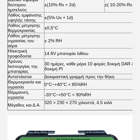
δεύτερου
±(10%·Rx + 2d)
±( 10-20%·Rx + 2
ημιτελούς
Λάθος εμφάνισης
±(5%·Ux + 1d)
υψηλής τάσης
Λάθος μέτρησης
±0,5°C
θερμοκρασίας
Λάθος μέτρησης
υγρασίας του
± 2% RH
αέρα
Ηλεκτρική
14.8V μπαταρία λιθίου
τροφοδοσία
Χρόνος
30 ημέρες, κάθε μέρα 10 φορές δοκιμή DAR & 5
λειτουργίας της
δοκιμή PI
μπαταρίας
Αντιστέκεται
Δοκιμαστική γραμμή προς την θήκη
Θερμοκρασία και
0°C~+40°C < 85%RH
υγρασία
Θέρμανση,
-20°C~+50°C < 90%RH
υγρασία
320 × 230 × 270 χιλιοστά, 4,5 κιλά
Μέγεθος και Δ.Α.