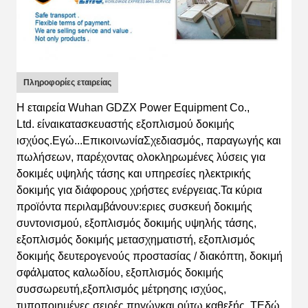
Πληροφορίες εταιρείας
Η εταιρεία Wuhan GDZX Power Equipment Co.,
Ltd.
είναι
κατασκευαστής εξοπλισμού δοκιμής
ισχύος
.
Εγώ...
Επικοινωνία
Σχεδιασμός
, παραγωγής και
πωλήσεων, παρέχοντας ολοκληρωμένες λύσεις για
δοκιμές υψηλής τάσης και υπηρεσίες ηλεκτρικής
δοκιμής για διάφορους χρήστες ενέργειας.
Τα κύρια
προϊόντα περιλαμβάνουν:
εριες συσκευή δοκιμής
συντονισμού, εξοπλισμός δοκιμής υψηλής τάσης,
εξοπλισμός δοκιμής μετασχηματιστή, εξοπλισμός
δοκιμής δευτερογενούς προστασίας / διακόπτη, δοκιμή
σφάλματος καλωδίου, εξοπλισμός δοκιμής
συσσωρευτή,εξοπλισμός μέτρησης ισχύος,
τυποποιημένες σειρές πηγών
και ούτω καθεξής.
Τ
Εδώ