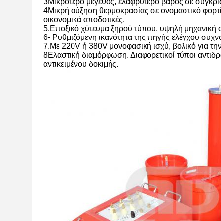
3Μικρότερο μέγεθος, ελαφρύτερο βάρος σε σύγκριση
4Μικρή αύξηση θερμοκρασίας σε ονομαστικό φορτίο
οικονομικά αποδοτικές.
5.Εποξικό χύτευμα ξηρού τύπου, υψηλή μηχανική α
6- Ρυθμιζόμενη ικανότητα της πηγής ελέγχου συχν
7.Με 220V ή 380V μονοφασική ισχύ, βολικό για τη
8Ελαστική διαμόρφωση. Διαφορετικοί τύποι αντιδ
αντικειμένου δοκιμής.