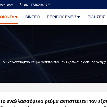
zxdl.com
86--17362949750
ΟΪΌΝΤΑ
ΒΊΝΤΕΟ
ΠΕΡΊΠΟΥ ΕΜΕΊΣ
ΕΙΔΉΣΕΙΣ
Το Εναλλασσόμενο Ρεύμα Αντιστέκεται Τον Εξοπλισμό Δοκιμής Αντή
Το εναλλασσόμενο ρεύμα αντιστέκεται τον εξο