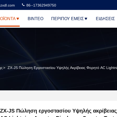
zxdl.com
86--17362949750
ΟΪΌΝΤΑ
ΒΊΝΤΕΟ
ΠΕΡΊΠΟΥ ΕΜΕΊΣ
ΕΙΔΉΣΕΙΣ
ής
>
ZX-JS Πώληση Εργοστασίου Υψηλής Ακρίβειας Φορητό AC Lightnin
ZX-JS Πώληση εργοστασίου Υψηλής ακρίβεια