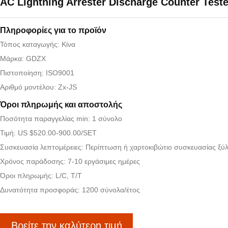
AC Lightning Arrester Discharge Counter Teste
Πληροφορίες για το προϊόν
Τόπος καταγωγής: Κίνα
Μάρκα: GDZX
Πιστοποίηση: ISO9001
Αριθμό μοντέλου: Zx-JS
Όροι πληρωμής και αποστολής
Ποσότητα παραγγελίας min: 1 σύνολο
Τιμή: US $520.00-900.00/SET
Συσκευασία λεπτομέρειες: Περίπτωση ή χαρτοκιβώτιο συσκευασίας ξύλ
Χρόνος παράδοσης: 7-10 εργάσιμες ημέρες
Όροι πληρωμής: L/C, T/T
Δυνατότητα προσφοράς: 1200 σύνολα/έτος
Βρείτε την καλύτερη τιμή