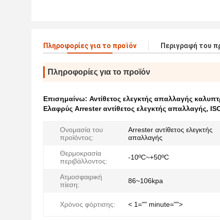
Πληροφορίες για το προϊόν
Περιγραφή του π
Πληροφορίες για το προϊόν
Επισημαίνω:
Αντίθετος ελεγκτής απαλλαγής καλυ
Ελαφρύς Arrester αντίθετος ελεγκτής απαλλαγής
,
IS
Ονομασία του
Arrester αντίθετος ελεγκτής
προϊόντος:
απαλλαγής
Θερμοκρασία
-10ºC~+50ºC
περιβάλλοντος:
Ατμοσφαιρική
86~106kpa
πίεση:
Χρόνος φόρτισης:
< 1="" minute="">