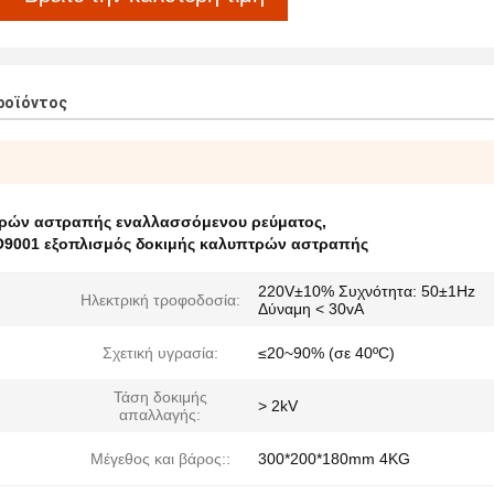
ροϊόντος
πτρών αστραπής εναλλασσόμενου ρεύματος
,
O9001 εξοπλισμός δοκιμής καλυπτρών αστραπής
220V±10% Συχνότητα: 50±1Hz
Ηλεκτρική τροφοδοσία:
Δύναμη < 30vA
Σχετική υγρασία:
≤20~90% (σε 40ºC)
Τάση δοκιμής
> 2kV
απαλλαγής:
Μέγεθος και βάρος::
300*200*180mm 4KG