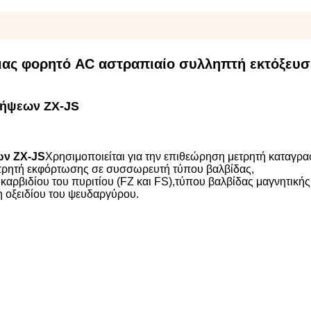
ας φορητό AC αστραπιαίο συλληπτή εκτόξευσ
λήψεων ZX-JS
ων ZX-JS
Χρησιμοποιείται για την επιθεώρηση μετρητή καταγρ
ετρητή εκφόρτωσης σε συσσωρευτή τύπου βαλβίδας,
αρβιδίου του πυριτίου (FZ και FS),τύπου βαλβίδας μαγνητική
η οξειδίου του ψευδαργύρου.