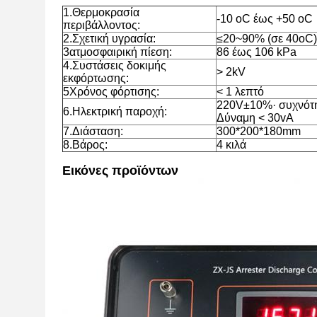
1.Θερμοκρασία
-10 oC έως +50 oC
περιβάλλοντος:
2.Σχετική υγρασία:
≤20~90% (σε 40oC)
3ατμοσφαιρική πίεση:
86 έως 106 kPa
4.Συστάσεις δοκιμής
> 2kV
εκφόρτωσης:
5Χρόνος φόρτισης:
< 1 λεπτό
220V±10%· συχνότ
6.Ηλεκτρική παροχή:
Δύναμη < 30vA
7.Διάσταση:
300*200*180mm
8.Βάρος:
4 κιλά
Εικόνες προϊόντων