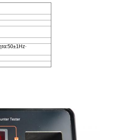
ητα:50±1Hz·