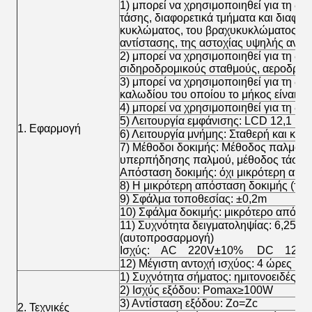
1) μπορεί να χρησιμοποιηθεί για τη δ
τάσης, διαφορετικά τμήματα και διαφο
κυκλώματος, του βραχυκυκλώματος, τη
αντίστασης, της αστοχίας υψηλής αντί
2) μπορεί να χρησιμοποιηθεί για τη δ
σιδηροδρομικούς σταθμούς, αεροδρόμ
3) μπορεί να χρησιμοποιηθεί για τη δο
καλωδίου του οποίου το μήκος είναι γ
4) μπορεί να χρησιμοποιηθεί για τη δο
5) Λειτουργία εμφάνισης: LCD 12,1 ιν
1. Εφαρμογή
6) Λειτουργία μνήμης: Σταθερή και κιν
7) Μέθοδοι δοκιμής: Μέθοδος παλμού
υπερπήδησης παλμού, μέθοδος τάση
Απόσταση δοκιμής: όχι μικρότερη από
8) Η μικρότερη απόσταση δοκιμής (τυφ
9) Σφάλμα τοποθεσίας: ±0,2m
10) Σφάλμα δοκιμής: μικρότερο από ±
11) Συχνότητα δειγματοληψίας: 6,25
(αυτοπροσαρμογή)
Ισχύς: AC 220V±10% DC 12V(
12) Μέγιστη αντοχή ισχύος: 4 ώρες
1) Συχνότητα σήματος: ημιτονοειδές κ
2) Ισχύς εξόδου: Pomax≥100W
3) Αντίσταση εξόδου: Zo=Zc
2. Τεχνικές