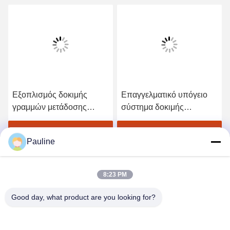
Εξοπλισμός δοκιμής
Επαγγελματικό υπόγειο
γραμμών μετάδοσης
σύστημα δοκιμής
συχνότητας εντοπιστών
παραμέτρων συχνότητας
απόστασης ελαττωμάτων
ισχύος εντοπιστών
Βρείτε την καλύτερη τιμή
Βρείτε την καλύτερη τιμή
Pauline
μη καλωδίου τροφοδοσίας
απόστασης ελαττωμάτων
καλωδίων
8:23 PM
Good day, what product are you looking for?
WUHAN GDZX POWER EQUIPMENT CO.,