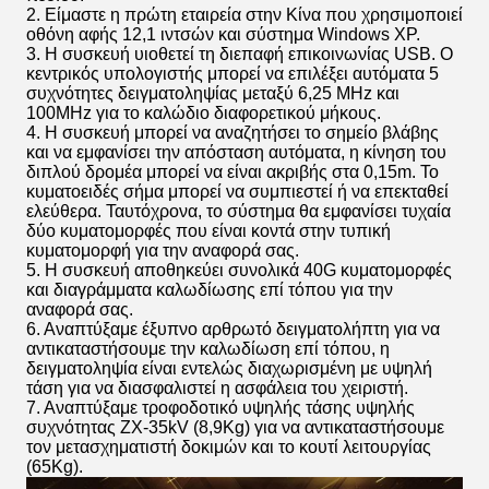
2. Είμαστε η πρώτη εταιρεία στην Κίνα που χρησιμοποιεί
οθόνη αφής 12,1 ιντσών και σύστημα Windows XP.
3. Η συσκευή υιοθετεί τη διεπαφή επικοινωνίας USB. Ο
κεντρικός υπολογιστής μπορεί να επιλέξει αυτόματα 5
συχνότητες δειγματοληψίας μεταξύ 6,25 MHz και
100MHz για το καλώδιο διαφορετικού μήκους.
4. Η συσκευή μπορεί να αναζητήσει το σημείο βλάβης
και να εμφανίσει την απόσταση αυτόματα, η κίνηση του
διπλού δρομέα μπορεί να είναι ακριβής στα 0,15m. Το
κυματοειδές σήμα μπορεί να συμπιεστεί ή να επεκταθεί
ελεύθερα. Ταυτόχρονα, το σύστημα θα εμφανίσει τυχαία
δύο κυματομορφές που είναι κοντά στην τυπική
κυματομορφή για την αναφορά σας.
5. Η συσκευή αποθηκεύει συνολικά 40G κυματομορφές
και διαγράμματα καλωδίωσης επί τόπου για την
αναφορά σας.
6. Αναπτύξαμε έξυπνο αρθρωτό δειγματολήπτη για να
αντικαταστήσουμε την καλωδίωση επί τόπου, η
δειγματοληψία είναι εντελώς διαχωρισμένη με υψηλή
τάση για να διασφαλιστεί η ασφάλεια του χειριστή.
7. Αναπτύξαμε τροφοδοτικό υψηλής τάσης υψηλής
συχνότητας ZX-35kV (8,9Kg) για να αντικαταστήσουμε
τον μετασχηματιστή δοκιμών και το κουτί λειτουργίας
(65Kg).