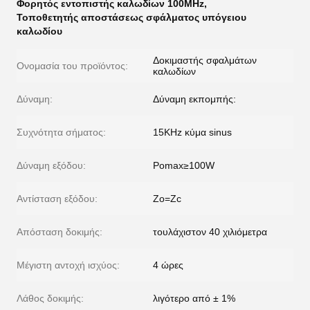
Φορητός εντοπιστής καλωδίων 100MHz
,
Τοποθετητής αποστάσεως σφάλματος υπόγειου
καλωδίου
Δοκιμαστής σφαλμάτων
Ονομασία του προϊόντος:
καλωδίων
Δύναμη:
Δύναμη εκπομπής:
Συχνότητα σήματος:
15KHz κύμα sinus
Δύναμη εξόδου:
Pomax≥100W
Αντίσταση εξόδου:
Zo=Zc
Απόσταση δοκιμής:
τουλάχιστον 40 χιλιόμετρα
Μέγιστη αντοχή ισχύος:
4 ώρες
Λάθος δοκιμής:
λιγότερο από ± 1%