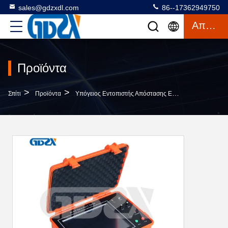
sales@gdzxdl.com
86--17362949750
Απόσπασμα
Προϊόντα
>
>
Σπίτι
Προϊόντα
Υπόγειος Εντοπιστής Απόστασης Ελαττωμάτων Καλωδίων