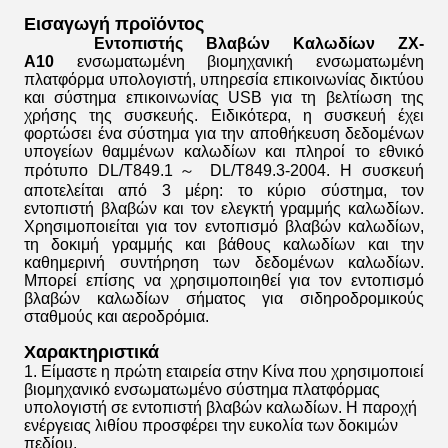
Εισαγωγή προϊόντος
Εντοπιστής Βλαβών Καλωδίων ZX-
A10
ενσωματωμένη βιομηχανική ενσωματωμένη
πλατφόρμα υπολογιστή, υπηρεσία επικοινωνίας δικτύου
και σύστημα επικοινωνίας USB για τη βελτίωση της
χρήσης της συσκευής. Ειδικότερα, η συσκευή έχει
φορτώσει ένα σύστημα για την αποθήκευση δεδομένων
υπογείων θαμμένων καλωδίων και πληροί το εθνικό
πρότυπο DL/T849.1～ DL/T849.3-2004. Η συσκευή
αποτελείται από 3 μέρη: το κύριο σύστημα, τον
εντοπιστή βλαβών και τον ελεγκτή γραμμής καλωδίων.
Χρησιμοποιείται για τον εντοπισμό βλαβών καλωδίων,
τη δοκιμή γραμμής και βάθους καλωδίων και την
καθημερινή συντήρηση των δεδομένων καλωδίων.
Μπορεί επίσης να χρησιμοποιηθεί για τον εντοπισμό
βλαβών καλωδίων σήματος για σιδηροδρομικούς
σταθμούς και αεροδρόμια.
Χαρακτηριστικά
1. Είμαστε η πρώτη εταιρεία στην Κίνα που χρησιμοποιεί
βιομηχανικό ενσωματωμένο σύστημα πλατφόρμας
υπολογιστή σε εντοπιστή βλαβών καλωδίων. Η παροχή
ενέργειας λιθίου προσφέρει την ευκολία των δοκιμών
πεδίου.