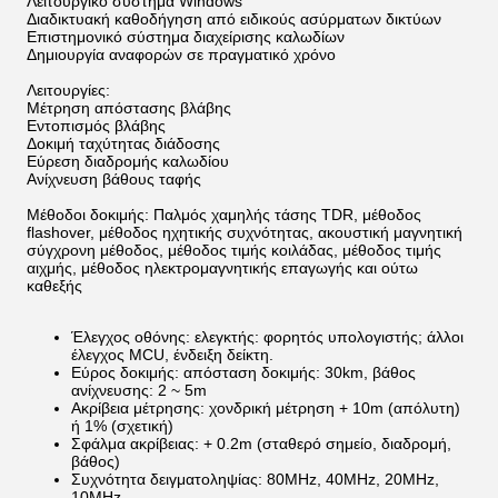
Λειτουργικό σύστημα Windows
Διαδικτυακή καθοδήγηση από ειδικούς ασύρματων δικτύων
Επιστημονικό σύστημα διαχείρισης καλωδίων
Δημιουργία αναφορών σε πραγματικό χρόνο
Λειτουργίες:
Μέτρηση απόστασης βλάβης
Εντοπισμός βλάβης
Δοκιμή ταχύτητας διάδοσης
Εύρεση διαδρομής καλωδίου
Ανίχνευση βάθους ταφής
Μέθοδοι δοκιμής: Παλμός χαμηλής τάσης TDR, μέθοδος
flashover, μέθοδος ηχητικής συχνότητας, ακουστική μαγνητική
σύγχρονη μέθοδος, μέθοδος τιμής κοιλάδας, μέθοδος τιμής
αιχμής, μέθοδος ηλεκτρομαγνητικής επαγωγής και ούτω
καθεξής
Έλεγχος οθόνης: ελεγκτής: φορητός υπολογιστής; άλλοι
έλεγχος MCU, ένδειξη δείκτη.
Εύρος δοκιμής: απόσταση δοκιμής: 30km, βάθος
ανίχνευσης: 2 ~ 5m
Ακρίβεια μέτρησης: χονδρική μέτρηση + 10m (απόλυτη)
ή 1% (σχετική)
Σφάλμα ακρίβειας: + 0.2m (σταθερό σημείο, διαδρομή,
βάθος)
Συχνότητα δειγματοληψίας: 80MHz, 40MHz, 20MHz,
10MHz