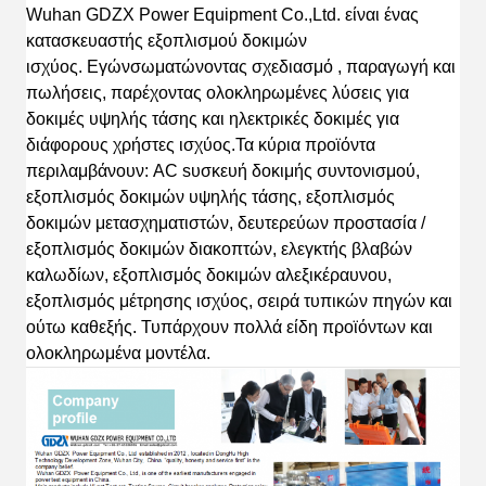
Wuhan GDZX Power Equipment Co.,Ltd.
είναι
ένας
κατασκευαστής εξοπλισμού δοκιμών
ισχύος
.
Εγώ
νσωματώνοντας
σχεδιασμό
, παραγωγή και
πωλήσεις, παρέχοντας ολοκληρωμένες λύσεις για
δοκιμές υψηλής τάσης και ηλεκτρικές δοκιμές για
διάφορους χρήστες ισχύος.
Τα κύρια προϊόντα
περιλαμβάνουν: AC s
υσκευή δοκιμής συντονισμού,
εξοπλισμός δοκιμών υψηλής τάσης, εξοπλισμός
δοκιμών μετασχηματιστών, δευτερεύων προστασία /
εξοπλισμός δοκιμών διακοπτών, ελεγκτής βλαβών
καλωδίων, εξοπλισμός δοκιμών αλεξικέραυνου,
εξοπλισμός μέτρησης ισχύος, σειρά τυπικών πηγών
και
ούτω καθεξής.
Τ
υπάρχουν πολλά είδη προϊόντων και
ολοκληρωμένα
μοντέλα.