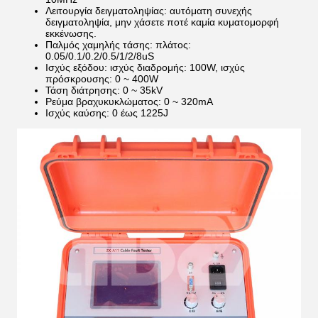
Λειτουργία δειγματοληψίας: αυτόματη συνεχής
δειγματοληψία, μην χάσετε ποτέ καμία κυματομορφή
εκκένωσης.
Παλμός χαμηλής τάσης: πλάτος:
0.05/0.1/0.2/0.5/1/2/8uS
Ισχύς εξόδου: ισχύς διαδρομής: 100W, ισχύς
πρόσκρουσης: 0 ~ 400W
Τάση διάτρησης: 0 ~ 35kV
Ρεύμα βραχυκυκλώματος: 0 ~ 320mA
Ισχύς καύσης: 0 έως 1225J