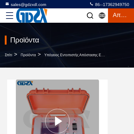
sales@gdzxdl.com
86--17362949750
Απόσπασμα
Προϊόντα
>
>
Σπίτι
Προϊόντα
Υπόγειος Εντοπιστής Απόστασης Ελαττωμάτων Καλωδίων